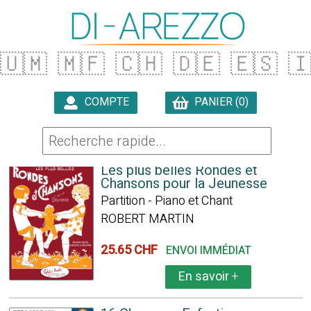
🇺🇲
🇲🇫
🇨🇭
🇩🇪
🇪🇸

COMPTE
PANIER (0)

94 ARTICLES TROUVÉS
Les plus belles Rondes et
Chansons pour la Jeunesse
Partition - Piano et Chant
ROBERT MARTIN
25.65 CHF
ENVOI IMMÉDIAT
En savoir
+