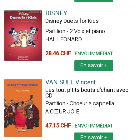
DISNEY
Disney Duets for Kids
Partition - 2 Voix et piano
HAL LEONARD
28.46 CHF
ENVOI IMMÉDIAT
En savoir
+
VAN SULL Vincent
Les tout p'tits bouts d'chant avec
CD
Partition - Choeur a cappella
A CŒUR JOIE
47.15 CHF
ENVOI IMMÉDIAT
En savoir
+