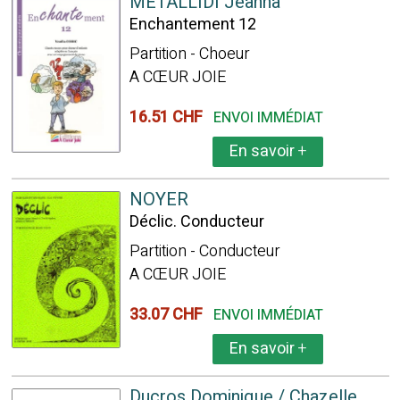
METALLIDI Jeanna
Enchantement 12
Partition - Choeur
A CŒUR JOIE
16.51 CHF
ENVOI IMMÉDIAT
En savoir
+
NOYER
Déclic. Conducteur
Partition - Conducteur
A CŒUR JOIE
33.07 CHF
ENVOI IMMÉDIAT
En savoir
+
Ducros Dominique / Chazelle