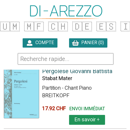
🇺🇲
🇲🇫
🇨🇭
🇩🇪
🇪🇸

COMPTE
PANIER (0)

360 ARTICLES TROUVÉS
Pergolese Giovanni Battista
Stabat Mater
Partition - Chant Piano
BREITKOPF
17.92 CHF
ENVOI IMMÉDIAT
En savoir
+