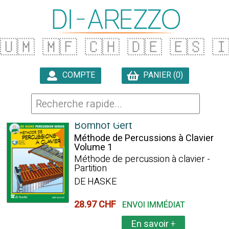
🇺🇲
🇲🇫
🇨🇭
🇩🇪
🇪🇸

COMPTE
PANIER (0)

226 ARTICLES TROUVÉS
Bomhof Gert
Méthode de Percussions à Clavier
Volume 1
Méthode de percussion à clavier -
Partition
DE HASKE
28.97 CHF
ENVOI IMMÉDIAT
En savoir
+