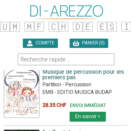
🇺🇲
🇲🇫
🇨🇭
🇩🇪
🇪🇸

COMPTE
PANIER (0)

20 ARTICLES TROUVÉS
Musique de percussion pour les
premiers pas
Partition - Percussion
EMB - EDITIO MUSICA BUDAP
28.35 CHF
ENVOI IMMÉDIAT
En savoir
+