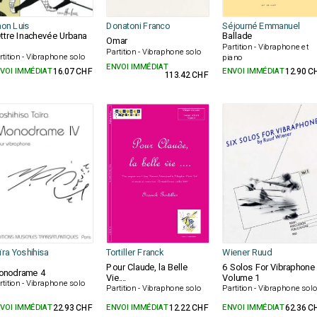
on Luis
Donatoni Franco
Séjourné Emmanuel
ttre Inachevée Urbana
Ballade
Omar
Partition - Vibraphone et
Partition - Vibraphone solo
rtition - Vibraphone solo
piano
ENVOI IMMÉDIAT
VOI IMMÉDIAT
16.07 CHF
ENVOI IMMÉDIAT
12.90 C
113.42 CHF
ïra Yoshihisa
Tortiller Franck
Wiener Ruud
Pour Claude, la Belle
6 Solos For Vibraphone
onodrame 4
Vie....
Volume 1
rtition - Vibraphone solo
Partition - Vibraphone solo
Partition - Vibraphone sol
VOI IMMÉDIAT
22.93 CHF
ENVOI IMMÉDIAT
12.22 CHF
ENVOI IMMÉDIAT
62.36 C