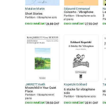
Matalon Martin
Séjourné Emmanuel
Na
Concerto - Vibraphone
Le
Short Stories
3
Partition - Vibraphone solo
Partition - Vibraphone solo
Pa
et piano
ENVOI IMMÉDIAT
26.88 CHF
ENVOI IMMÉDIAT
27.55 CHF
EN
JARRETT Keith
Kopetzki Eckhard
Ta
Moonchild In Your Quiet
6 stucke fur vibraphone
Place
M
solo
Partition - Vibraphone et
Pa
Partition - Vibraphone solo
piano
ENVOI IMMÉDIAT
39.50 CHF
ENVOI IMMÉDIAT
20.91 CHF
EN