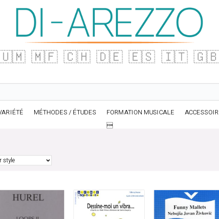
🇺🇲
🇲🇫
🇨🇭
🇩🇪
🇪🇸
🇮🇹
🇬
VARIÉTÉ
MÉTHODES / ÉTUDES
FORMATION MUSICALE
ACCESSOI
