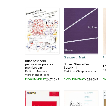
Glentworth Mark
Fr
Duos pour deux
percussions pour les
Broken Silence From
T
premiers pas
Suite N° 1
Pa
Partition - Marimba,
Partition - Vibraphone solo
Vibraphone et Piano
ENVOI IMMÉDIAT
24.74 CHF
ENVOI IMMÉDIAT
40.86 CHF
EN