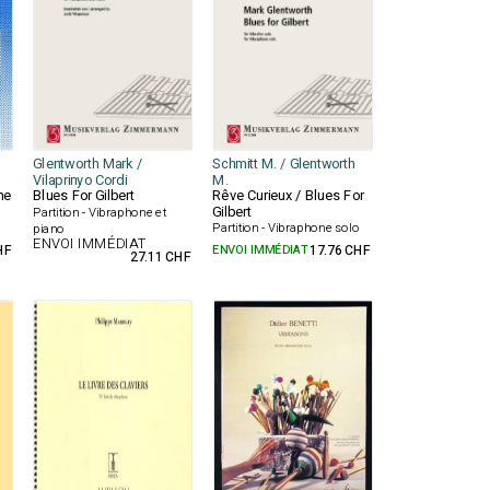
Glentworth Mark /
Schmitt M. / Glentworth
Vilaprinyo Cordi
M.
me
Blues For Gilbert
Rêve Curieux / Blues For
Gilbert
Partition - Vibraphone et
o
Partition - Vibraphone solo
piano
ENVOI IMMÉDIAT
HF
ENVOI IMMÉDIAT
17.76 CHF
27.11 CHF