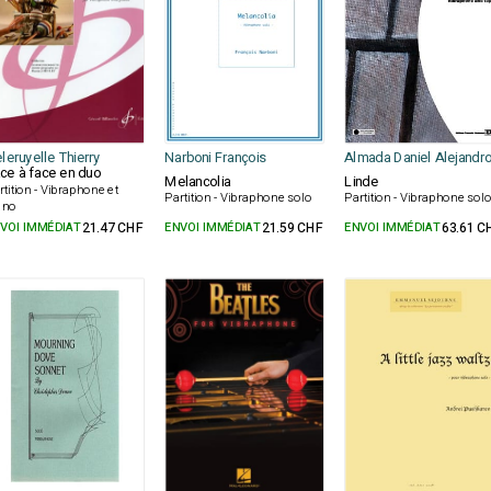
leruyelle Thierry
Narboni François
Almada Daniel Alejandr
ce à face en duo
Melancolia
Linde
rtition - Vibraphone et
Partition - Vibraphone solo
Partition - Vibraphone sol
ano
VOI IMMÉDIAT
21.47 CHF
ENVOI IMMÉDIAT
21.59 CHF
ENVOI IMMÉDIAT
63.61 C