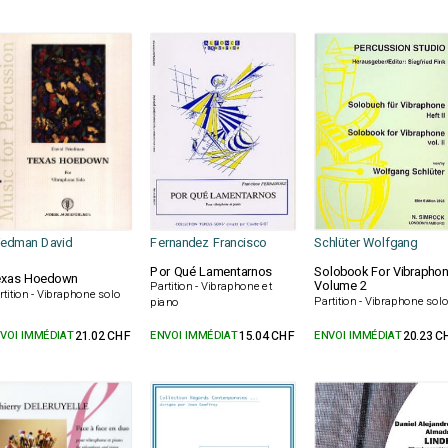
iedman David
Fernandez Francisco
Schlüter Wolfgang
Por Qué Lamentarnos
Solobook For Vibrapho
exas Hoedown
Volume 2
Partition - Vibraphone et
rtition - Vibraphone solo
Partition - Vibraphone sol
piano
VOI IMMÉDIAT
21.02 CHF
ENVOI IMMÉDIAT
15.04 CHF
ENVOI IMMÉDIAT
20.23 C