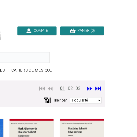
COMPTE
PANIER (0)

RES
CAHIERS DE MUSIQUE
⏮️ ⏪
⏩
⏭️
01
02
03
📶
Trier par