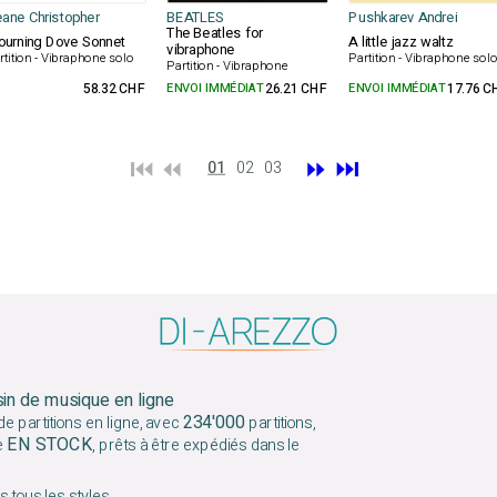
ane Christopher
BEATLES
Pushkarev Andrei
The Beatles for
urning Dove Sonnet
A little jazz waltz
vibraphone
rtition - Vibraphone solo
Partition - Vibraphone sol
Partition - Vibraphone
58.32 CHF
ENVOI IMMÉDIAT
26.21 CHF
ENVOI IMMÉDIAT
17.76 C
⏮️ ⏪
⏩
⏭️
01
02
03
sin de musique en ligne
234'000
e partitions en ligne, avec
partitions,
EN STOCK
e
, prêts à être expédiés dans le
 tous les styles.