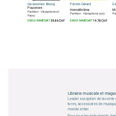
Gerassimez Alexej
Pérotin Gérard
De
Piazonore
Homokhrôma
Mo
Partition - Vibraphone et
Partition - Vibraphone solo
Pa
Piano
ENVOI IMMÉDIAT
39.84 CHF
ENVOI IMMÉDIAT
19.78 CHF
Librairie musicale et maga
Leader européen de la vente d
livres, accessoires de musiqu
monde entier.
Pour tous les instruments, dans