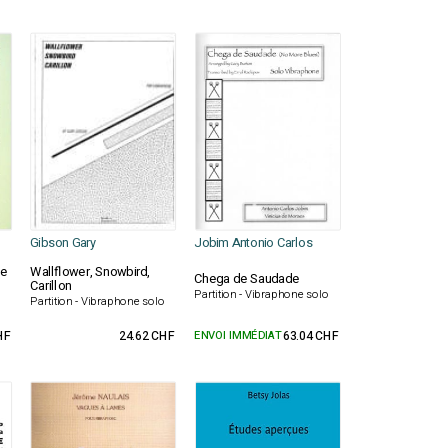
Gibson Gary
Jobim Antonio Carlos
ne
Wallflower, Snowbird,
Chega de Saudade
Carillon
Partition - Vibraphone solo
o
Partition - Vibraphone solo
HF
24.62 CHF
ENVOI IMMÉDIAT
63.04 CHF