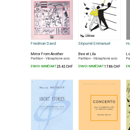
Friedman David
Séjourné Emmanuel
Hu
Mirror From Another
Bee et Lila
Lo
Partition - Vibraphone solo
Partition - Vibraphone solo
Pa
ENVOI IMMÉDIAT
25.42 CHF
ENVOI IMMÉDIAT
17.86 CHF
EN