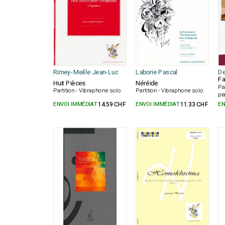
Rimey-Meille Jean-Luc
Laborie Pascal
De
Fa
Huit Pièces
Néréide
Pa
Partition - Vibraphone solo
Partition - Vibraphone solo
pi
ENVOI IMMÉDIAT
14.59 CHF
ENVOI IMMÉDIAT
11.33 CHF
EN