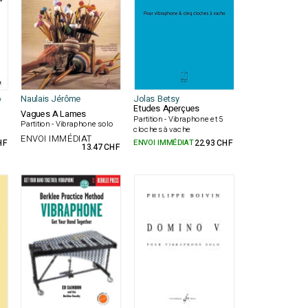
o
Naulais Jérôme
Jolas Betsy
Etudes Aperçues
Vagues A Lames
Partition - Vibraphone et 5
o
Partition - Vibraphone solo
cloches à vache
ENVOI IMMÉDIAT
HF
ENVOI IMMÉDIAT
22.93 CHF
13.47 CHF