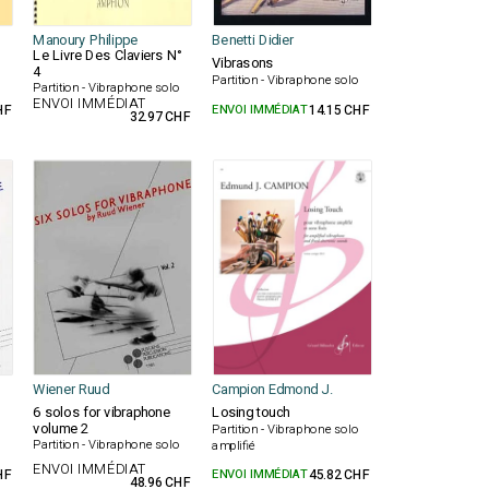
Manoury Philippe
Benetti Didier
Le Livre Des Claviers N°
Vibrasons
4
Partition - Vibraphone solo
Partition - Vibraphone solo
ENVOI IMMÉDIAT
HF
ENVOI IMMÉDIAT
14.15 CHF
32.97 CHF
Wiener Ruud
Campion Edmond J.
6 solos for vibraphone
Losing touch
volume 2
Partition - Vibraphone solo
o
Partition - Vibraphone solo
amplifié
ENVOI IMMÉDIAT
HF
ENVOI IMMÉDIAT
45.82 CHF
48.96 CHF