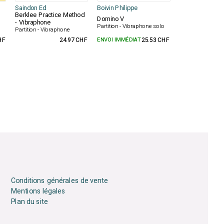
Saindon Ed
Boivin Philippe
Berklee Practice Method
Domino V
- Vibraphone
o
Partition - Vibraphone solo
Partition - Vibraphone
HF
24.97 CHF
ENVOI IMMÉDIAT
25.53 CHF
Conditions générales de vente
Mentions légales
Plan du site