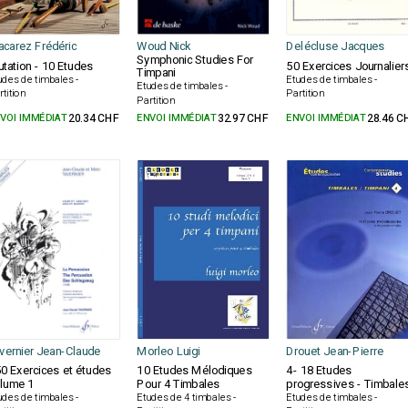
carez Frédéric
Woud Nick
Delécluse Jacques
Symphonic Studies For
tation - 10 Etudes
50 Exercices Journalier
Timpani
udes de timbales -
Etudes de timbales -
Etudes de timbales -
rtition
Partition
Partition
VOI IMMÉDIAT
20.34 CHF
ENVOI IMMÉDIAT
32.97 CHF
ENVOI IMMÉDIAT
28.46 C
vernier Jean-Claude
Morleo Luigi
Drouet Jean-Pierre
0 Exercices et études
10 Etudes Mélodiques
4- 18 Etudes
lume 1
Pour 4 Timbales
progressives - Timbale
udes de timbales -
Etudes de 4 timbales -
Etudes de timbales -