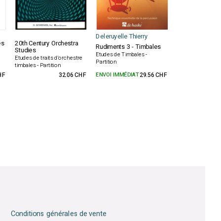
Deleruyelle Thierry
es
20th Century Orchestra
Rudiments 3 - Timbales
Studies
Etudes de Timbales -
Etudes de traits d'orchestre
Partition
timbales - Partition
HF
32.06 CHF
ENVOI IMMÉDIAT
29.56 CHF
Conditions générales de vente