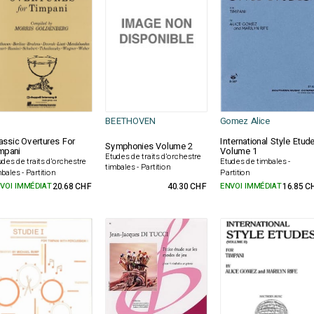
BEETHOVEN
Gomez Alice
assic Overtures For
International Style Etud
Symphonies Volume 2
mpani
Volume 1
Etudes de traits d'orchestre
udes de traits d'orchestre
Etudes de timbales -
timbales - Partition
mbales - Partition
Partition
VOI IMMÉDIAT
20.68 CHF
40.30 CHF
ENVOI IMMÉDIAT
16.85 C