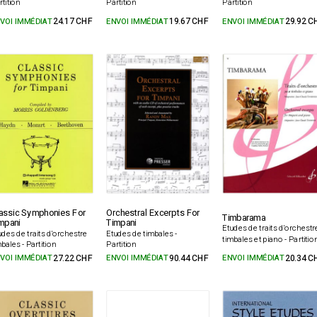
rtition
Partition
Partition
VOI IMMÉDIAT
24.17 CHF
ENVOI IMMÉDIAT
19.67 CHF
ENVOI IMMÉDIAT
29.92 C
assic Symphonies For
Orchestral Excerpts For
Timbarama
mpani
Timpani
Etudes de traits d'orchestr
udes de traits d'orchestre
Etudes de timbales -
timbales et piano - Partitio
mbales - Partition
Partition
VOI IMMÉDIAT
27.22 CHF
ENVOI IMMÉDIAT
90.44 CHF
ENVOI IMMÉDIAT
20.34 C