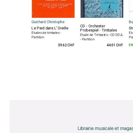
Guichard Christophe
Bu
CD - Orchester
Le Pied dans L' Oreille
St
Probespiel - Timbales
Etudes de timbales -
Et
Etude de Timbales - CD SEUL
Partition
Pa
- Partition
39.62 CHF
44.01 CHF
EN
Librairie musicale et maga