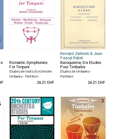
Bernard Zielinski & Jean-
Pascal Rabié
es
Romantic Symphonies
Baroquisme, Dix Etudes
For Timpani
Pour Timbales
Etudes de traits d'orchestre
Etudes de timbales -
timbales - Partition
Partition
HF
26.21 CHF
26.21 CHF