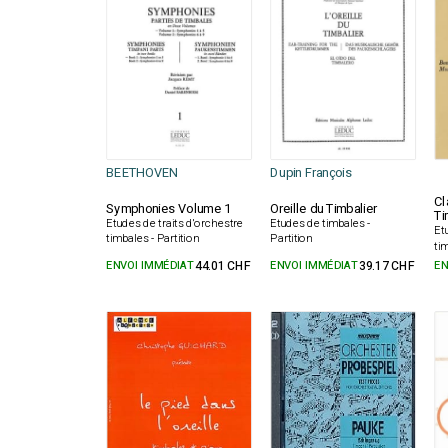
BEETHOVEN
Dupin François
Cl
Symphonies Volume 1
Oreille du Timbalier
Ti
Etudes de traits d'orchestre
Etudes de timbales -
Et
timbales - Partition
Partition
ti
ENVOI IMMÉDIAT
44.01 CHF
ENVOI IMMÉDIAT
39.17 CHF
EN