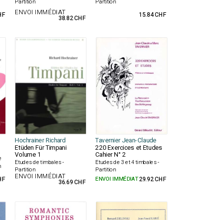
Partition
Partition
ENVOI IMMÉDIAT
HF
15.84 CHF
38.82 CHF
Hochrainer Richard
Tavernier Jean-Claude
Etüden Für Timpani
220 Exercices et Etudes
Volume 1
Cahier N° 2
e
Etudes de timbales -
Etudes de 3 et 4 timbales -
n
Partition
Partition
ENVOI IMMÉDIAT
HF
ENVOI IMMÉDIAT
29.92 CHF
36.69 CHF