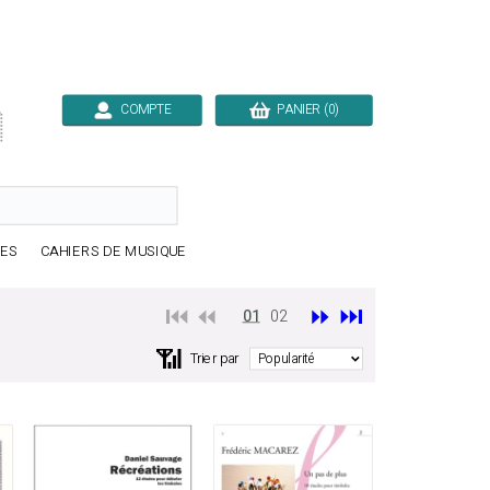
COMPTE
PANIER (0)

RES
CAHIERS DE MUSIQUE
⏮️ ⏪
⏩
⏭️
01
02
📶
Trier par