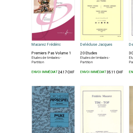
Macarez Frédéric
Delécluse Jacques
De
Premiers Pas Volume 1
20 Etudes
30
Etudes de timbales -
Etudes de timbales -
Et
Partition
Partition
Pa
ENVOI IMMÉDIAT
24.17 CHF
ENVOI IMMÉDIAT
35.11 CHF
EN