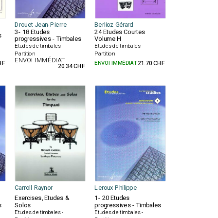
Drouet Jean-Pierre
Berlioz Gérard
3- 18 Etudes
24 Etudes Courtes
s
progressives - Timbales
Volume H
Etudes de timbales -
Etudes de timbales -
Partition
Partition
ENVOI IMMÉDIAT
HF
ENVOI IMMÉDIAT
21.70 CHF
20.34 CHF
Carroll Raynor
Leroux Philippe
Exercises, Etudes &
1- 20 Etudes
s
Solos
progressives - Timbales
Etudes de timbales -
Etudes de timbales -