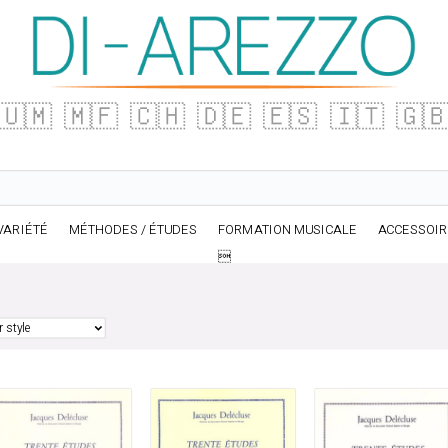
🇺🇲
🇲🇫
🇨🇭
🇩🇪
🇪🇸
🇮🇹
🇬
VARIÉTÉ
MÉTHODES / ÉTUDES
FORMATION MUSICALE
ACCESSOI
