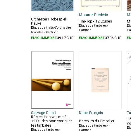
Macarez Frédéric
Ma
Orchester Probespiel
Tim-Top - 12 Etudes
Mu
Pauke
Etudes de timbales -
Et
Etudes de traits d'orchestre
Partition
Pa
timbales - Partition
ENVOI IMMÉDIAT
39.17 CHF
ENVOI IMMÉDIAT
37.36 CHF
EN
Sauvage Daniel
Dupin François
Ta
Récréations volume 2 -
15
12 Etudes pour continuer
Parcours du Timbalier
vo
les timbales
Etudes de timbales -
Et
Etudes de timbales -
Partition