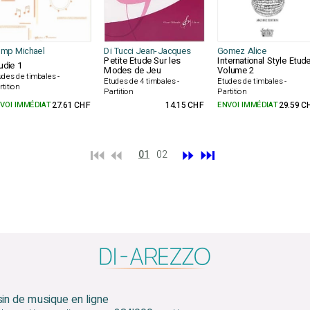
mp Michael
Di Tucci Jean-Jacques
Gomez Alice
Petite Etude Sur les
International Style Etud
udie 1
Modes de Jeu
Volume 2
udes de timbales -
Etudes de 4 timbales -
Etudes de timbales -
rtition
Partition
Partition
VOI IMMÉDIAT
27.61 CHF
14.15 CHF
ENVOI IMMÉDIAT
29.59 C
⏮️ ⏪
⏩
⏭️
01
02
sin de musique en ligne