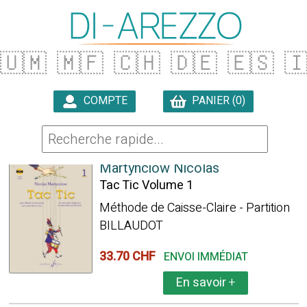
🇺🇲
🇲🇫
🇨🇭
🇩🇪
🇪🇸

COMPTE
PANIER (0)

40 ARTICLES TROUVÉS
Martynciow Nicolas
Tac Tic Volume 1
Méthode de Caisse-Claire - Partition
BILLAUDOT
33.70 CHF
ENVOI IMMÉDIAT
En savoir
+