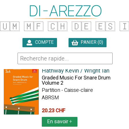
🇺🇲
🇲🇫
🇨🇭
🇩🇪
🇪🇸

COMPTE
PANIER (0)

178 ARTICLES TROUVÉS
Hathway Kevin / Wright Ian
Graded Music For Snare Drum
Volume 2
Partition - Caisse-claire
ABRSM
20.23 CHF
En savoir
+