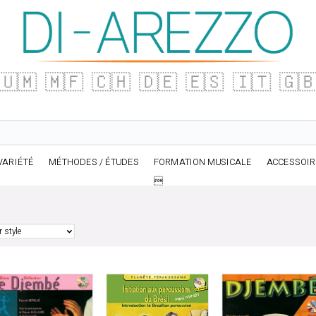
🇺🇲
🇲🇫
🇨🇭
🇩🇪
🇪🇸
🇮🇹
🇬
VARIÉTÉ
MÉTHODES / ÉTUDES
FORMATION MUSICALE
ACCESSOI
