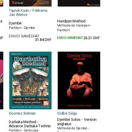
Taprak Kaan / Fokkema
Jan Wietse
ka
Handpan Method
Djembé
Méthode de Handpan -
Partition - Djembé
Partition
ENVOI IMMÉDIAT
HF
ENVOI IMMÉDIAT
26.21 CHF
31.84 CHF
Gocmez Behnan
Sidibé Séga
Djembé Solos - Version
Darbuka Method -
anglaise
Advance Darbuka Technic
Méthode de Djembé -
Partition - Derbouka