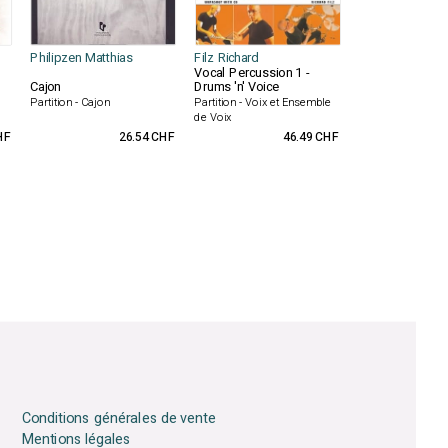
Philipzen Matthias
Filz Richard
Vocal Percussion 1 -
Cajon
Drums 'n' Voice
Partition - Cajon
Partition - Voix et Ensemble
de Voix
HF
26.54 CHF
46.49 CHF
Conditions générales de vente
Mentions légales