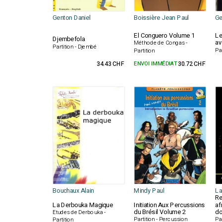
Genton Daniel
Boissière Jean Paul
Ge
El Conguero Volume 1
Le
Djembefola
av
Méthode de Congas -
Partition - Djembé
Pa
Partition
34.43 CHF
ENVOI IMMÉDIAT
30.72 CHF
Bouchaux Alain
Mindy Paul
La
Re
La Derbouka Magique
Initiation Aux Percussions
af
du Brésil Volume 2
do
Etudes de Derbouka -
Partition - Percussion
Pa
Partition