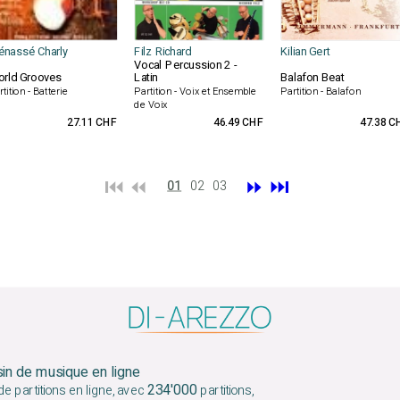
nassé Charly
Filz Richard
Kilian Gert
Vocal Percussion 2 -
rld Grooves
Latin
Balafon Beat
tition - Batterie
Partition - Voix et Ensemble
Partition - Balafon
de Voix
27.11 CHF
46.49 CHF
47.38 C
⏮️ ⏪
⏩
⏭️
01
02
03
sin de musique en ligne
234'000
e partitions en ligne, avec
partitions,