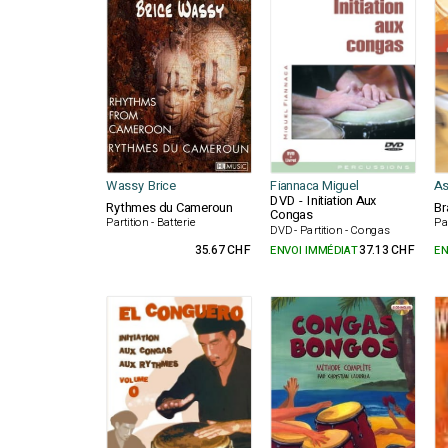
Wassy Brice
Fiannaca Miguel
As
DVD - Initiation Aux
Rythmes du Cameroun
Br
Congas
Partition - Batterie
Pa
DVD - Partition - Congas
35.67 CHF
ENVOI IMMÉDIAT
37.13 CHF
EN