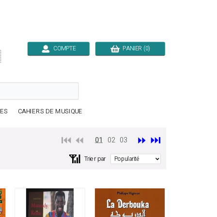
COMPTE
PANIER (0)

RES
CAHIERS DE MUSIQUE
⏮️ ⏪
⏩
⏭️
01
02
03
📶
Trier par