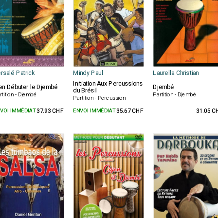
rsalé Patrick
Mindy Paul
Laurella Christian
Initiation Aux Percussions
en Débuter le Djembé
Djembé
du Brésil
rtition - Djembé
Partition - Djembé
Partition - Percussion
VOI IMMÉDIAT
37.93 CHF
ENVOI IMMÉDIAT
35.67 CHF
31.05 C