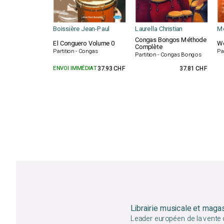
Boissière Jean-Paul
Laurella Christian
Mé
Congas Bongos Méthode
El Conguero Volume 0
Wo
Complète
Partition - Congas
Par
Partition - Congas Bongos
ENVOI IMMÉDIAT
37.93 CHF
37.81 CHF
Librairie musicale et maga
Leader européen de la vente d