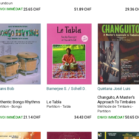
undoun
VOI IMMÉDIAT
25.65 CHF
51.89 CHF
29.36 C
ans Bob
Barnerjee S. / Schell D.
Quintana José Luis
Changuito, A Master's
thentic Bongo Rhythms
Le Tabla
Approach To Timbales
rtition - Bongo
Partition - Tabla
Méthode de Timbales -
Partition
VOI IMMÉDIAT
21.14 CHF
34.43 CHF
ENVOI IMMÉDIAT
50.65 C