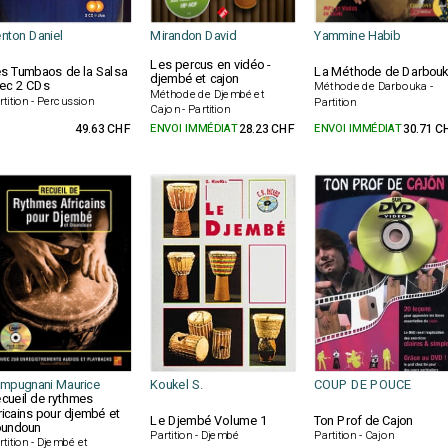
nton Daniel
Mirandon David
Yammine Habib
Les percus en vidéo -
s Tumbaos de la Salsa
La Méthode de Darbou
djembé et cajon
ec 2 CDs
Méthode de Darbouka -
Méthode de Djembé et
rtition - Percussion
Partition
Cajon - Partition
49.63 CHF
ENVOI IMMÉDIAT
28.23 CHF
ENVOI IMMÉDIAT
30.71 C
mpugnani Maurice
Koukel S.
COUP DE POUCE
cueil de rythmes
ricains pour djembé et
Le Djembé Volume 1
Ton Prof de Cajon
undoun
Partition - Djembé
Partition - Cajon
rtition - Djembé et