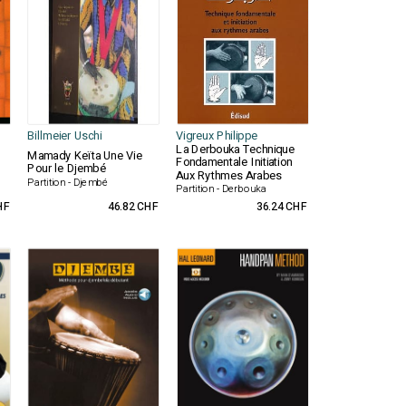
Billmeier Uschi
Vigreux Philippe
La Derbouka Technique
Mamady Keïta Une Vie
Fondamentale Initiation
Pour le Djembé
Aux Rythmes Arabes
Partition - Djembé
Partition - Derbouka
HF
46.82 CHF
36.24 CHF