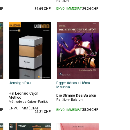
Partition
HF
36.69 CHF
ENVOI IMMÉDIAT
29.24 CHF
Jennings Paul
Egger Adrian / Héma
Moussa
Hal Leonard Cajon
Die Stimme Des Balafon
Method
Partition - Balafon
Méthode de Cajon - Partition
ENVOI IMMÉDIAT
HF
ENVOI IMMÉDIAT
38.04 CHF
26.21 CHF