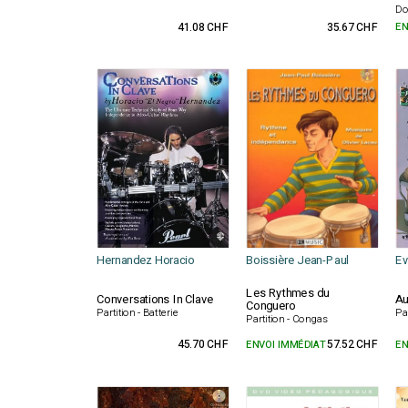
Do
41.08 CHF
35.67 CHF
EN
Hernandez Horacio
Boissière Jean-Paul
Ev
Les Rythmes du
Conversations In Clave
Au
Conguero
Partition - Batterie
Pa
Partition - Congas
45.70 CHF
ENVOI IMMÉDIAT
57.52 CHF
EN