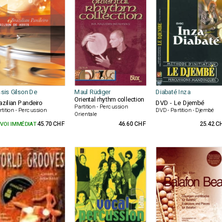
sis Gilson De
Maul Rüdiger
Diabaté Inza
Oriental rhythm collection
azilian Pandeiro
DVD - Le Djembé
Partition - Percussion
rtition - Percussion
DVD - Partition - Djembé
Orientale
VOI IMMÉDIAT
45.70 CHF
46.60 CHF
25.42 C