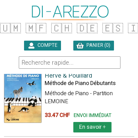
🇺🇲
🇲🇫
🇨🇭
🇩🇪
🇪🇸

COMPTE
PANIER (0)

23927 ARTICLES TROUVÉS
Hervé & Pouillard
Méthode de Piano Débutants
Méthode de Piano - Partition
LEMOINE
33.47 CHF
ENVOI IMMÉDIAT
En savoir
+