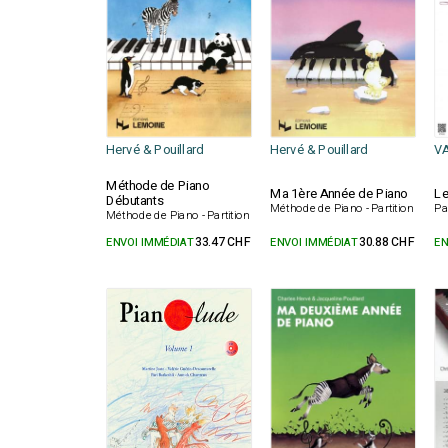
Hervé & Pouillard
Hervé & Pouillard
V
Méthode de Piano
Ma 1ère Année de Piano
Le
Débutants
Méthode de Piano - Partition
Pa
Méthode de Piano - Partition
ENVOI IMMÉDIAT
33.47 CHF
ENVOI IMMÉDIAT
30.88 CHF
EN