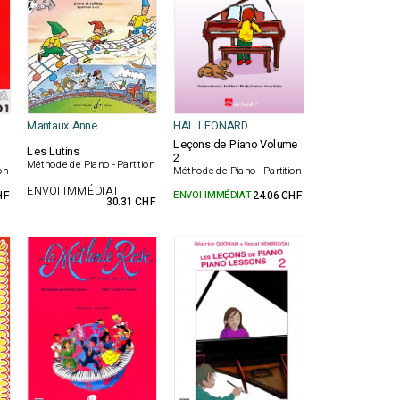
Mantaux Anne
HAL LEONARD
Leçons de Piano Volume
Les Lutins
2
Méthode de Piano - Partition
on
Méthode de Piano - Partition
ENVOI IMMÉDIAT
HF
ENVOI IMMÉDIAT
24.06 CHF
30.31 CHF