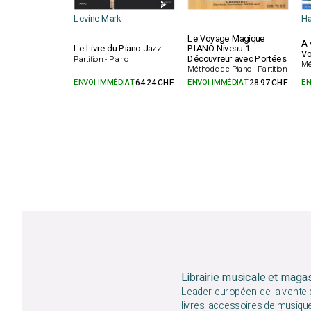
Levine Mark
H
Le Voyage Magique
A 
Le Livre du Piano Jazz
PIANO Niveau 1
Vo
Découvreur avec Portées
Partition - Piano
Mé
Méthode de Piano - Partition
ENVOI IMMÉDIAT
64.24 CHF
ENVOI IMMÉDIAT
28.97 CHF
EN
Librairie musicale et maga
Leader européen de la vente d
livres, accessoires de musiqu