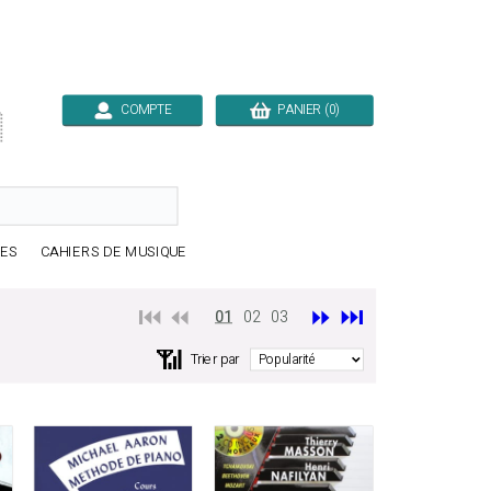
COMPTE
PANIER (0)

RES
CAHIERS DE MUSIQUE
⏮️ ⏪
⏩
⏭️
01
02
03
📶
Trier par