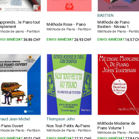
BASTIEN
apprends... le Piano tout
Méthode de Piano
Méthode Rose - Piano
mplement
Bastien - Niveau 1
Méthode de Piano - Partition
thode de piano - Partition
Méthode de Piano - Partiti
VOI IMMÉDIAT
36.86 CHF
ENVOI IMMÉDIAT
26.93 CHF
ENVOI IMMÉDIAT
16.57 C
naud Jean-Michel
Thompson John
Méthode Moderne de
 Piano Ouvert
Nos Tout-Petits Au Piano
Piano Volume 1
thode de Piano - Partition
Méthode de Piano - Partition
Méthode de Piano - Partiti
VOI IMMÉDIAT
40.01 CHF
ENVOI IMMÉDIAT
22.31 CHF
ENVOI IMMÉDIAT
27.84 C