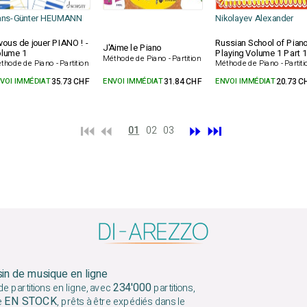
ans-Günter HEUMANN
Nikolayev Alexander
vous de jouer PIANO ! -
Russian School of Pian
J'Aime le Piano
lume 1
Playing Volume 1 Part 1
Méthode de Piano - Partition
thode de Piano - Partition
Méthode de Piano - Partiti
VOI IMMÉDIAT
35.73 CHF
ENVOI IMMÉDIAT
31.84 CHF
ENVOI IMMÉDIAT
20.73 C
⏮️ ⏪
⏩
⏭️
01
02
03
sin de musique en ligne
234'000
e partitions en ligne, avec
partitions,
EN STOCK
e
, prêts à être expédiés dans le