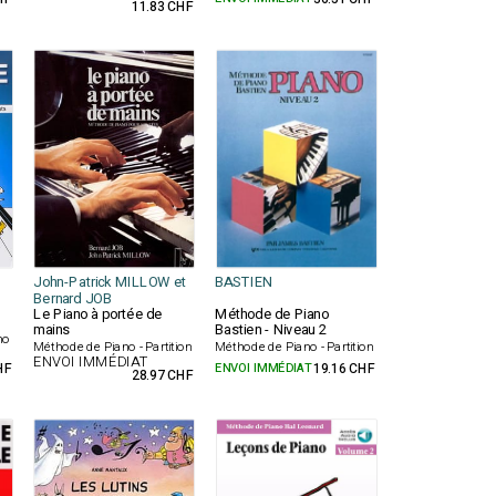
11.83 CHF
John-Patrick MILLOW et
BASTIEN
Bernard JOB
Le Piano à portée de
Méthode de Piano
mains
Bastien - Niveau 2
no
Méthode de Piano - Partition
Méthode de Piano - Partition
ENVOI IMMÉDIAT
HF
ENVOI IMMÉDIAT
19.16 CHF
28.97 CHF