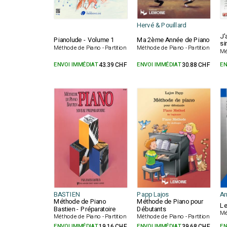
Hervé & Pouillard
J'
Pianolude - Volume 1
Ma 2ème Année de Piano
si
Méthode de Piano - Partition
Méthode de Piano - Partition
Mé
ENVOI IMMÉDIAT
43.39 CHF
ENVOI IMMÉDIAT
30.88 CHF
EN
BASTIEN
Papp Lajos
Ar
Méthode de Piano
Méthode de Piano pour
Le
Bastien - Préparatoire
Débutants
Mé
Méthode de Piano - Partition
Méthode de Piano - Partition
ENVOI IMMÉDIAT
19.16 CHF
ENVOI IMMÉDIAT
39.68 CHF
EN