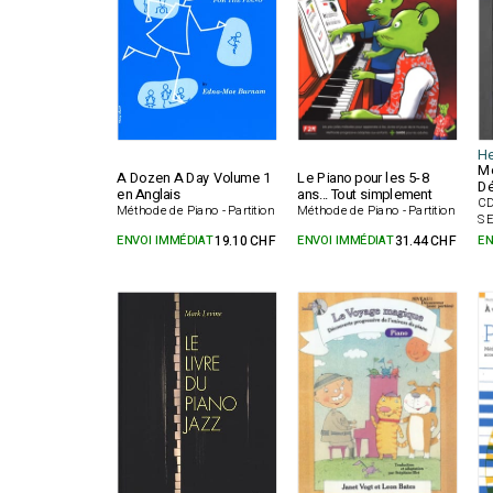
He
Mé
A Dozen A Day Volume 1
Le Piano pour les 5-8
Dé
en Anglais
ans... Tout simplement
CD
Méthode de Piano - Partition
Méthode de Piano - Partition
SE
ENVOI IMMÉDIAT
19.10 CHF
ENVOI IMMÉDIAT
31.44 CHF
EN