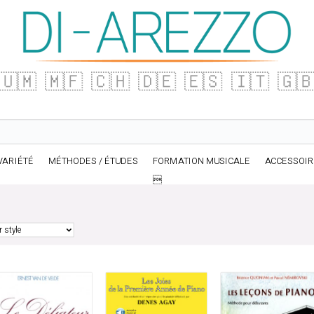
🇺🇲
🇲🇫
🇨🇭
🇩🇪
🇪🇸
🇮🇹
🇬
VARIÉTÉ
MÉTHODES / ÉTUDES
FORMATION MUSICALE
ACCESSOI
