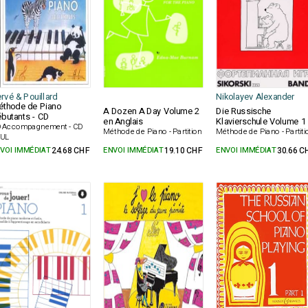
rvé & Pouillard
Nikolayev Alexander
thode de Piano
A Dozen A Day Volume 2
Die Russische
butants - CD
en Anglais
Klavierschule Volume 1
 Accompagnement - CD
Méthode de Piano - Partition
Méthode de Piano - Partiti
UL
VOI IMMÉDIAT
24.68 CHF
ENVOI IMMÉDIAT
19.10 CHF
ENVOI IMMÉDIAT
30.66 C