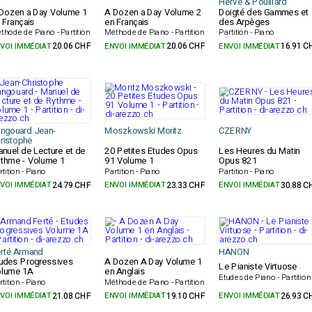
Hervé & Pouillard
Dozen a Day Volume 1
A Dozen a Day Volume 2
Doigté des Gammes et
 Français
en Français
des Arpèges
thode de Piano - Partition
Méthode de Piano - Partition
Partition - Piano
VOI IMMÉDIAT
20.06 CHF
ENVOI IMMÉDIAT
20.06 CHF
ENVOI IMMÉDIAT
16.91 C
ngouard Jean-
Moszkowski Moritz
CZERNY
ristophe
nuel de Lecture et de
20 Petites Etudes Opus
Les Heures du Matin
thme - Volume 1
91 Volume 1
Opus 821
rtition - Piano
Partition - Piano
Partition - Piano
VOI IMMÉDIAT
24.79 CHF
ENVOI IMMÉDIAT
23.33 CHF
ENVOI IMMÉDIAT
30.88 C
rté Armand
HANON
udes Progressives
A Dozen A Day Volume 1
Le Pianiste Virtuose
lume 1A
en Anglais
Etudes de Piano - Partition
rtition - Piano
Méthode de Piano - Partition
VOI IMMÉDIAT
21.08 CHF
ENVOI IMMÉDIAT
19.10 CHF
ENVOI IMMÉDIAT
26.93 C