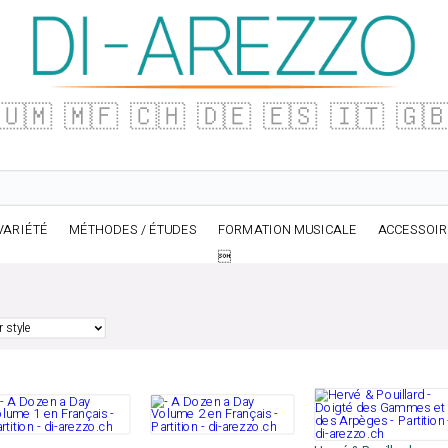
🇺🇲
🇲🇫
🇨🇭
🇩🇪
🇪🇸
🇮🇹
🇬
VARIÉTÉ
MÉTHODES / ÉTUDES
FORMATION MUSICALE
ACCESSOI
