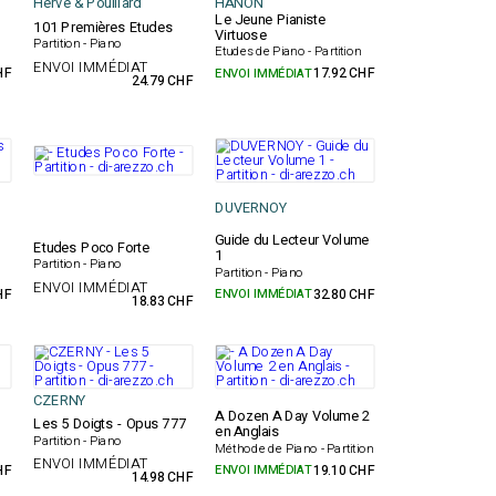
Hervé & Pouillard
HANON
Le Jeune Pianiste
101 Premières Etudes
Virtuose
Partition - Piano
Etudes de Piano - Partition
ENVOI IMMÉDIAT
HF
ENVOI IMMÉDIAT
17.92 CHF
24.79 CHF
DUVERNOY
Guide du Lecteur Volume
Etudes Poco Forte
1
Partition - Piano
Partition - Piano
ENVOI IMMÉDIAT
HF
ENVOI IMMÉDIAT
32.80 CHF
18.83 CHF
CZERNY
A Dozen A Day Volume 2
Les 5 Doigts - Opus 777
en Anglais
Partition - Piano
Méthode de Piano - Partition
ENVOI IMMÉDIAT
HF
ENVOI IMMÉDIAT
19.10 CHF
14.98 CHF