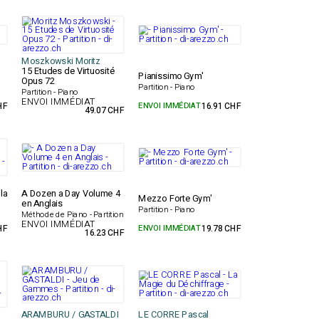
Moszkowski Moritz
15 Etudes de Virtuosité
Pianissimo Gym'
Opus 72
Partition - Piano
Partition - Piano
ENVOI IMMÉDIAT
HF
ENVOI IMMÉDIAT
16.91 CHF
49.07 CHF
la
A Dozen a Day Volume 4
Mezzo Forte Gym'
en Anglais
Partition - Piano
Méthode de Piano - Partition
ENVOI IMMÉDIAT
HF
ENVOI IMMÉDIAT
19.78 CHF
16.23 CHF
ARAMBURU / GASTALDI
LE CORRE Pascal