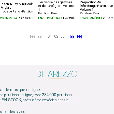
Technique des gammes
Préparation Au
Dozen A Day Mini Book
et des arpèges - Volume
Déchiffrage Pianistique
 Anglais
1
Volume 1
thode de Piano - Partition
Partition - Piano
Partition - Piano
VOI IMMÉDIAT
19.10 CHF
ENVOI IMMÉDIAT
21.47 CHF
ENVOI IMMÉDIAT
21.80 C
⏮️ ⏪
⏩
⏭️
01
02
03
sin de musique en ligne
234'000
e partitions en ligne, avec
partitions,
EN STOCK
e
, prêts à être expédiés dans le
 tous les styles.