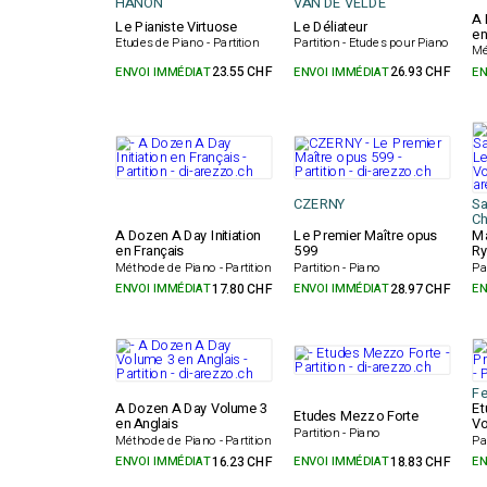
HANON
VAN DE VELDE
A 
Le Pianiste Virtuose
Le Déliateur
en
Etudes de Piano - Partition
Partition - Etudes pour Piano
Mé
ENVOI IMMÉDIAT
23.55 CHF
ENVOI IMMÉDIAT
26.93 CHF
EN
CZERNY
Sa
Ch
A Dozen A Day Initiation
Le Premier Maître opus
Ma
en Français
599
Ry
Méthode de Piano - Partition
Partition - Piano
Pa
ENVOI IMMÉDIAT
17.80 CHF
ENVOI IMMÉDIAT
28.97 CHF
EN
Fe
A Dozen A Day Volume 3
Et
Etudes Mezzo Forte
en Anglais
Vo
Partition - Piano
Méthode de Piano - Partition
Pa
ENVOI IMMÉDIAT
16.23 CHF
ENVOI IMMÉDIAT
18.83 CHF
EN