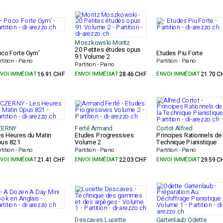
Moszkowski Moritz
20 Petites études opus
co Forte Gym'
Etudes Piu Forte
91 Volume 2
rtition - Piano
Partition - Piano
Partition - Piano
VOI IMMÉDIAT
16.91 CHF
ENVOI IMMÉDIAT
28.46 CHF
ENVOI IMMÉDIAT
21.70 C
ZERNY
Ferté Armand
Cortot Alfred
s Heures du Matin
Etudes Progressives
Principes Rationnels de 
us 821
Volume 2
Technique Pianistique
rtition - Piano
Partition - Piano
Partition - Piano
VOI IMMÉDIAT
21.41 CHF
ENVOI IMMÉDIAT
22.03 CHF
ENVOI IMMÉDIAT
29.59 C
Descaves Lucette
Gartenlaub Odette