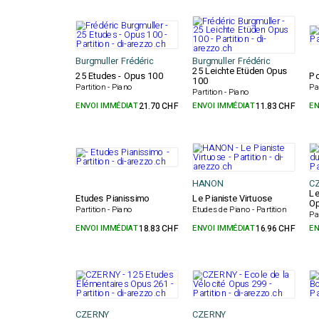
Burgmuller Frédéric
Burgmuller Frédéric
25 Leichte Etüden Opus
25 Etudes - Opus 100
Po
100
Partition - Piano
Pa
Partition - Piano
ENVOI IMMÉDIAT
21.70 CHF
ENVOI IMMÉDIAT
11.83 CHF
EN
HANON
C
Le
Etudes Pianissimo
Le Pianiste Virtuose
Op
Partition - Piano
Etudes de Piano - Partition
Pa
ENVOI IMMÉDIAT
18.83 CHF
ENVOI IMMÉDIAT
16.96 CHF
EN
CZERNY
CZERNY