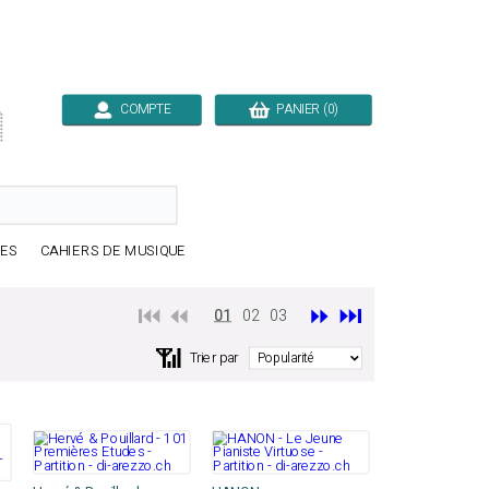
COMPTE
PANIER (0)

RES
CAHIERS DE MUSIQUE
⏮️ ⏪
⏩
⏭️
01
02
03
📶
Trier par