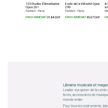
125 Etudes Elémentaires
Ecole de la Vélocité Opus
A 
Opus 261
299
en
Partition - Piano
Partition - Piano
Mé
ENVOI IMMÉDIAT
31.84 CHF
ENVOI IMMÉDIAT
35.67 CHF
EN
Librairie musicale et maga
Leader européen de la vente d
livres, accessoires de musiqu
monde entier.
Pour tous les instruments, dans