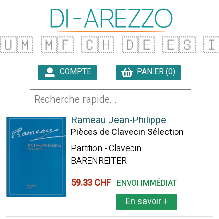
🇺🇲
🇲🇫
🇨🇭
🇩🇪
🇪🇸

COMPTE
PANIER (0)

769 ARTICLES TROUVÉS
Rameau Jean-Philippe
Pièces de Clavecin Sélection
Partition - Clavecin
BÄRENREITER
59.33 CHF
ENVOI IMMÉDIAT
En savoir
+