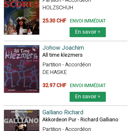
Partition - Accordéon
HOLZSCHUH
25.30 CHF
ENVOI IMMÉDIAT
En savoir
+
Johow Joachim
All time klezmers
Partition - Accordéon
DE HASKE
32.97 CHF
ENVOI IMMÉDIAT
En savoir
+
Galliano Richard
Akkordeon Pur - Richard Galliano
Partition - Accordéon