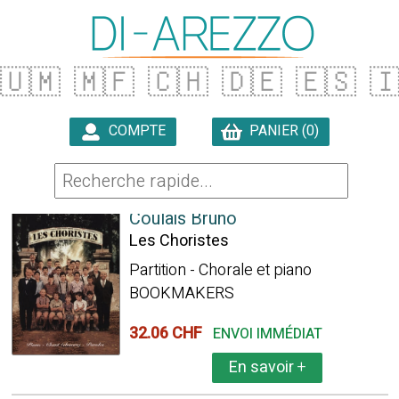
🇺🇲
🇲🇫
🇨🇭
🇩🇪
🇪🇸

COMPTE
PANIER (0)

523 ARTICLES TROUVÉS
Coulais Bruno
Les Choristes
Partition - Chorale et piano
BOOKMAKERS
32.06 CHF
ENVOI IMMÉDIAT
En savoir
+