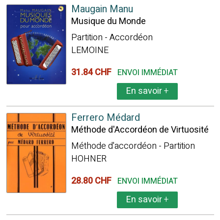
Maugain Manu
Musique du Monde
Partition - Accordéon
LEMOINE
31.84 CHF
ENVOI IMMÉDIAT
En savoir
+
Ferrero Médard
Méthode d'Accordéon de Virtuosité
Méthode d'accordéon - Partition
HOHNER
28.80 CHF
ENVOI IMMÉDIAT
En savoir
+