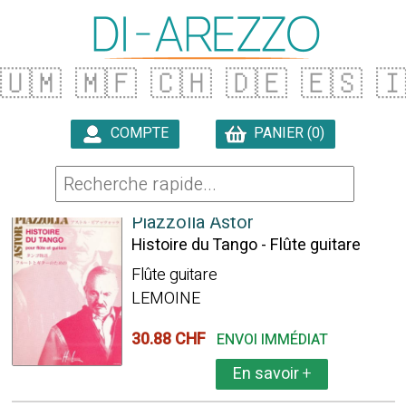
🇺🇲
🇲🇫
🇨🇭
🇩🇪
🇪🇸

COMPTE
PANIER (0)

1481 ARTICLES TROUVÉS
Piazzolla Astor
Histoire du Tango - Flûte guitare
Flûte guitare
LEMOINE
30.88 CHF
ENVOI IMMÉDIAT
En savoir
+