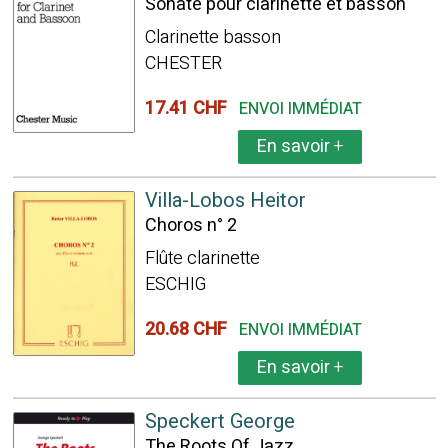
Sonate pour clarinette et basson
Clarinette basson
CHESTER
17.41 CHF
ENVOI IMMÉDIAT
En savoir
+
Villa-Lobos Heitor
Choros n° 2
Flûte clarinette
ESCHIG
20.68 CHF
ENVOI IMMÉDIAT
En savoir
+
Speckert George
The Roots Of Jazz