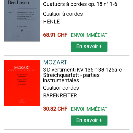
Quatuors à cordes op. 18 n° 1-6
Quatuor à cordes
HENLE
68.91 CHF
ENVOI IMMÉDIAT
En savoir
+
MOZART
3 Divertimenti KV 136-138 125a-c -
Streichquartett - parties
instrumentales
Quatuor cordes
BÄRENREITER
30.82 CHF
ENVOI IMMÉDIAT
En savoir
+