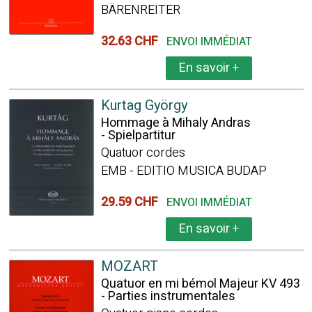
BÄRENREITER
32.63 CHF
ENVOI IMMÉDIAT
En savoir
+
Kurtag György
Hommage à Mihaly Andras
- Spielpartitur
Quatuor cordes
EMB - EDITIO MUSICA BUDAP
29.59 CHF
ENVOI IMMÉDIAT
En savoir
+
MOZART
Quatuor en mi bémol Majeur KV 493
- Parties instrumentales