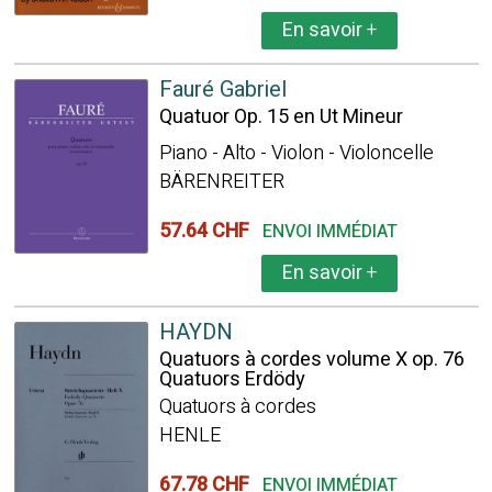
En savoir
+
Fauré Gabriel
Quatuor Op. 15 en Ut Mineur
Piano - Alto - Violon - Violoncelle
BÄRENREITER
57.64 CHF
ENVOI IMMÉDIAT
En savoir
+
HAYDN
Quatuors à cordes volume X op. 76
Quatuors Erdödy
Quatuors à cordes
HENLE
67.78 CHF
ENVOI IMMÉDIAT