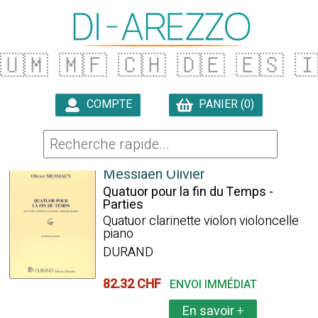
🇺🇲
🇲🇫
🇨🇭
🇩🇪
🇪🇸

COMPTE
PANIER (0)

2312 ARTICLES TROUVÉS
Messiaen Olivier
Quatuor pour la fin du Temps -
Parties
Quatuor clarinette violon violoncelle
piano
DURAND
82.32 CHF
ENVOI IMMÉDIAT
En savoir
+