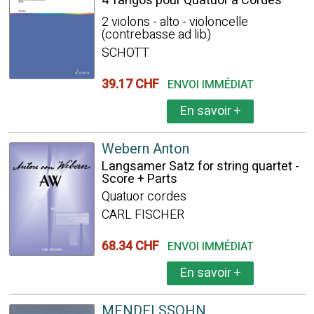
4 Tangos pour Quatuor à Cordes
2 violons - alto - violoncelle
(contrebasse ad lib)
SCHOTT
39.17 CHF
ENVOI IMMÉDIAT
En savoir
+
Webern Anton
Langsamer Satz for string quartet -
Score + Parts
Quatuor cordes
CARL FISCHER
68.34 CHF
ENVOI IMMÉDIAT
En savoir
+
MENDELSSOHN