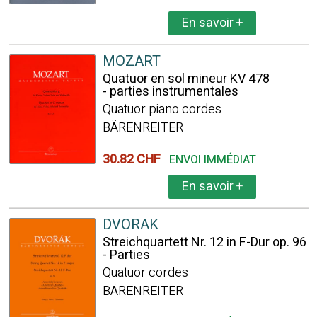
En savoir
+
MOZART
Quatuor en sol mineur KV 478
- parties instrumentales
Quatuor piano cordes
BÄRENREITER
30.82 CHF
ENVOI IMMÉDIAT
En savoir
+
DVORAK
Streichquartett Nr. 12 in F-Dur op. 96
- Parties
Quatuor cordes
BÄRENREITER