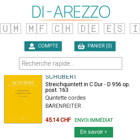
🇺🇲
🇲🇫
🇨🇭
🇩🇪
🇪🇸

COMPTE
PANIER (0)

256 ARTICLES TROUVÉS
SCHUBERT
Streichquintett in C Dur - D 956 op.
post. 163
Quintette cordes
BÄRENREITER
45.14 CHF
ENVOI IMMÉDIAT
En savoir
+