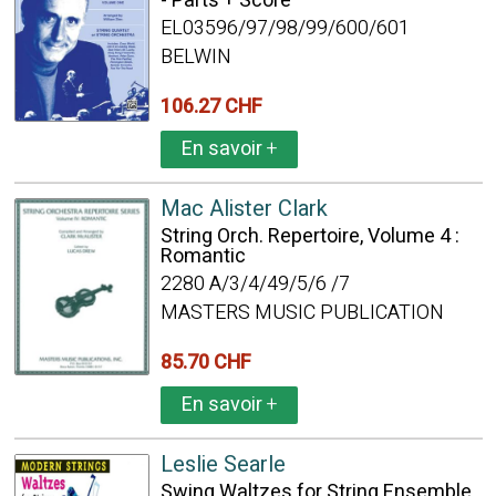
- Parts + Score
EL03596/97/98/99/600/601
BELWIN
106.27 CHF
En savoir
+
Mac Alister Clark
String Orch. Repertoire, Volume 4 :
Romantic
2280 A/3/4/49/5/6 /7
MASTERS MUSIC PUBLICATION
85.70 CHF
En savoir
+
Leslie Searle
Swing Waltzes for String Ensemble