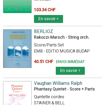
103.34 CHF
En savoir
+
BERLIOZ
Rakoczi-Marsch - String orch.
Score/Parts Set
EMB - EDITIO MUSICA BUDAP
40.51 CHF
ENVOI IMMÉDIAT
En savoir
+
Vaughan Williams Ralph
Phantasy Quintet - Score + Parts
Quintette cordes
STAINER & BELL