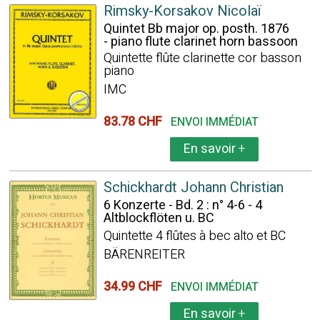
Rimsky-Korsakov Nicolaï
Quintet Bb major op. posth. 1876
- piano flute clarinet horn bassoon
Quintette flûte clarinette cor basson
piano
IMC
83.78 CHF
ENVOI IMMÉDIAT
En savoir
+
Schickhardt Johann Christian
6 Konzerte - Bd. 2 : n° 4-6 - 4
Altblockflöten u. BC
Quintette 4 flûtes à bec alto et BC
BÄRENREITER
34.99 CHF
ENVOI IMMÉDIAT
En savoir
+