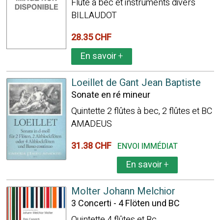
Flûte à bec et instruments divers
BILLAUDOT
28.35 CHF
En savoir
+
Loeillet de Gant Jean Baptiste
Sonate en ré mineur
Quintette 2 flûtes à bec, 2 flûtes et BC
AMADEUS
31.38 CHF
ENVOI IMMÉDIAT
En savoir
+
Molter Johann Melchior
3 Concerti - 4 Flöten und BC
Quintette 4 flûtes et Bc.