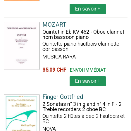
En savoir
+
MOZART
Quintet in Eb KV 452 - Oboe clarinet
horn bassoon piano
Quintette piano hautbois clarinette
cor basson
MUSICA RARA
35.09 CHF
ENVOI IMMÉDIAT
En savoir
+
Finger Gottfried
2 Sonatas n° 3 in g and n° 4 in F - 2
Treble recorders 2 oboe BC
Quintette 2 flûtes à bec 2 hautbois et
BC
NOVA