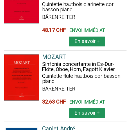
Quintette hautbois clarinette cor
basson piano
BÄRENREITER
48.17 CHF
ENVOI IMMÉDIAT
En savoir
+
MOZART
Sinfonia concertante in Es-Dur-
Flöte, Oboe, Horn, Fagott Klavier
Quintette flûte hautbois cor basson
piano
BÄRENREITER
32.63 CHF
ENVOI IMMÉDIAT
En savoir
+
Caplet André