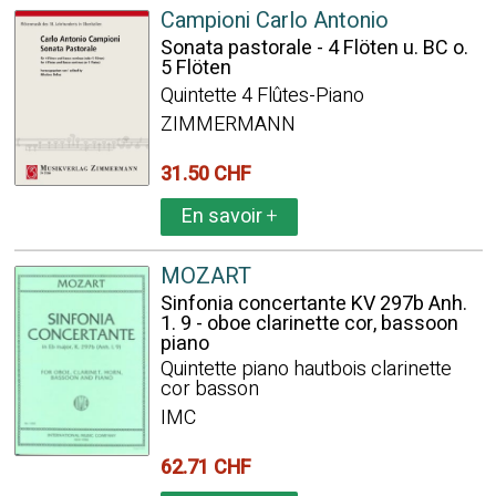
Campioni Carlo Antonio
Sonata pastorale - 4 Flöten u. BC o.
5 Flöten
Quintette 4 Flûtes-Piano
ZIMMERMANN
31.50 CHF
En savoir
+
MOZART
Sinfonia concertante KV 297b Anh.
1. 9 - oboe clarinette cor, bassoon
piano
Quintette piano hautbois clarinette
cor basson
IMC
62.71 CHF