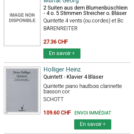
Muffat Georg
2 Suiten aus dem Blumenbüschlein
- 4 o. 5 Stimmen Streicher o. Bläser
Quintette 4 vents (ou cordes) et Bc
BÄRENREITER
27.36 CHF
En savoir
+
Holliger Heinz
Quintett - Klavier 4 Bläser
Quintette piano hautbois clarinette
basson cor
SCHOTT
109.60 CHF
ENVOI IMMÉDIAT
En savoir
+