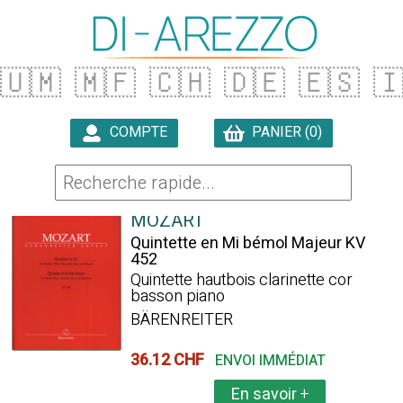
🇺🇲
🇲🇫
🇨🇭
🇩🇪
🇪🇸

COMPTE
PANIER (0)

78 ARTICLES TROUVÉS
MOZART
Quintette en Mi bémol Majeur KV
452
Quintette hautbois clarinette cor
basson piano
BÄRENREITER
36.12 CHF
ENVOI IMMÉDIAT
En savoir
+