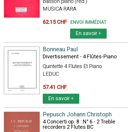
basson piano (réd.)
MUSICA RARA
62.15 CHF
ENVOI IMMÉDIAT
En savoir
+
Bonneau Paul
Divertissement - 4 Flûtes-Piano
Quintette 4 Flutes Et Piano
LEDUC
57.41 CHF
En savoir
+
Pepusch Johann Christoph
4 Concerti op. 8 : N° 6 - 2 Treble
recorders 2 Flutes BC