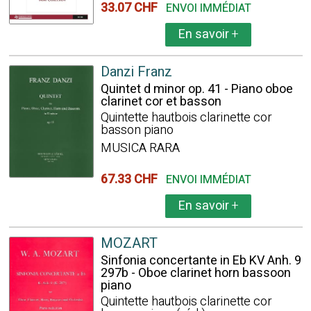
33.07 CHF
ENVOI IMMÉDIAT
En savoir
+
Danzi Franz
Quintet d minor op. 41 - Piano oboe
clarinet cor et basson
Quintette hautbois clarinette cor
basson piano
MUSICA RARA
67.33 CHF
ENVOI IMMÉDIAT
En savoir
+
MOZART
Sinfonia concertante in Eb KV Anh. 9
297b - Oboe clarinet horn bassoon
piano
Quintette hautbois clarinette cor