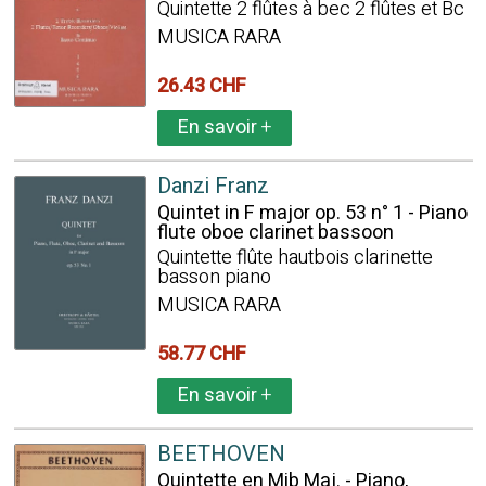
Quintette 2 flûtes à bec 2 flûtes et Bc
MUSICA RARA
26.43 CHF
En savoir
+
Danzi Franz
Quintet in F major op. 53 n° 1 - Piano
flute oboe clarinet bassoon
Quintette flûte hautbois clarinette
basson piano
MUSICA RARA
58.77 CHF
En savoir
+
BEETHOVEN
Quintette en Mib Maj. - Piano,