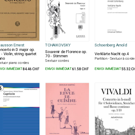
ausson Ernest
TCHAIKOVSKY
Schoenberg Arnold
ncerto in D major op.
Souvenir de Florence op.
 - Violin, string quartet
Verklärte Nacht op.4
70 - Stimmen
ano
Partition - Sextuor à corde
Sextuor cordes
xtuor piano cordes
VOI IMMÉDIAT
84.46 CHF
ENVOI IMMÉDIAT
61.58 CHF
ENVOI IMMÉDIAT
55.32 C