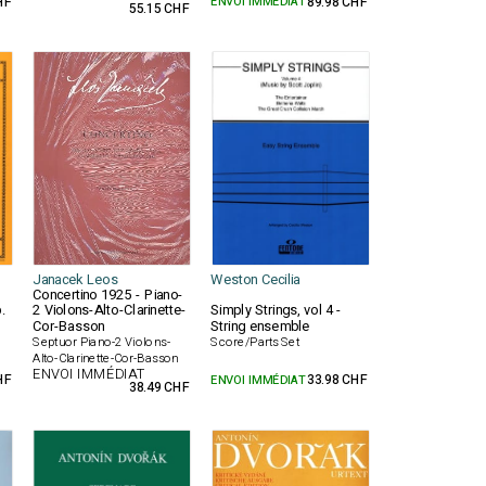
HF
ENVOI IMMÉDIAT
89.98 CHF
55.15 CHF
Janacek Leos
Weston Cecilia
Concertino 1925 - Piano-
.
2 Violons-Alto-Clarinette-
Simply Strings, vol 4 -
Cor-Basson
String ensemble
Septuor Piano-2 Violons-
Score/Parts Set
Alto-Clarinette-Cor-Basson
ENVOI IMMÉDIAT
HF
ENVOI IMMÉDIAT
33.98 CHF
38.49 CHF