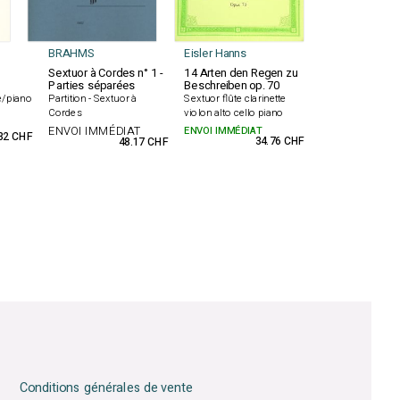
BRAHMS
Eisler Hanns
Sextuor à Cordes n° 1 -
14 Arten den Regen zu
Parties séparées
Beschreiben op. 70
e/piano
Partition - Sextuor à
Sextuor flûte clarinette
Cordes
violon alto cello piano
ENVOI IMMÉDIAT
ENVOI IMMÉDIAT
32 CHF
34.76 CHF
48.17 CHF
Conditions générales de vente