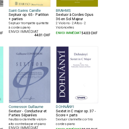
Saint-Saëns Camille
BRAHMS
Septuor op. 65 - Partition
Sextuor à Cordes Opus
3
+ parties
36 en Sol Majeur
Septuor trompette quintette
2 Violons - 2 Altos - 2
à cordes piano
Violoncelles
ENVOI IMMÉDIAT
HF
ENVOI IMMÉDIAT
54.03 CHF
44.01 CHF
Connesson Guillaume
DOHNÁNYI
Sextuor - Conducteur et
Sextet in C major op. 37 -
Parties Séparées
Score + parts
hautbois-clarinette-violon-
Sextuor clarinette cor trio
alto-contrebasse et piano
cordes piano
ENVOI IMMÉDIAT