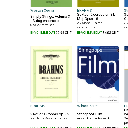
Weston Cecilia
BRAHMS
St
Sextuor à cordes en Sib
Se
Simply Strings, Volume 3
Maj. Opus 18
Op
- String ensemble
2 violons - 2 altos - 2
2 
Score/Parts Set
violoncelles
vi
ENVOI IMMÉDIAT
33.98 CHF
ENVOI IMMÉDIAT
54.03 CHF
BRAHMS
Wilson Peter
Fr
L'
Sextuor à Cordes op. 36
Stringpops Film
ve
Partition - Sextuor cordes
ensemble cordes + cd
Se
pi