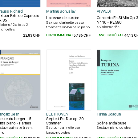
rauss Richard
Martinu Bohuslav
VIVALDI
xtuor Extr. de Capriccio
La revue de cuisine
Concerto En Si Min.Op. 
. 85
N° 10 - Rv.580
Sextuor clarinette basson
violons / 2 altos / 2
4 violons et Bc
trompette violon cello piano
oloncelles
22.83 CHF
ENVOI IMMÉDIAT
57.86 CHF
ENVOI IMMÉDIAT
44.13 C
ançaix Jean
BEETHOVEN
Turina Joaquin
heure du berger - 5
Septett Es-Dur op. 20 -
nts piano - Parties
Stimmen
Scène andalouse
xtuor quintette à vent
Septuor clarinette cor
Sextuor piano cordes
ano
basson cordes