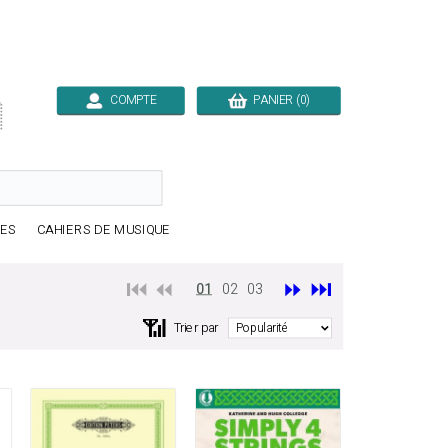
COMPTE
PANIER (0)

RES
CAHIERS DE MUSIQUE
⏮️ ⏪
⏩
⏭️
01
02
03
📶
Trier par