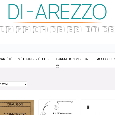
🇺🇲
🇲🇫
🇨🇭
🇩🇪
🇪🇸
🇮🇹
🇬
VARIÉTÉ
MÉTHODES / ÉTUDES
FORMATION MUSICALE
ACCESSOI
