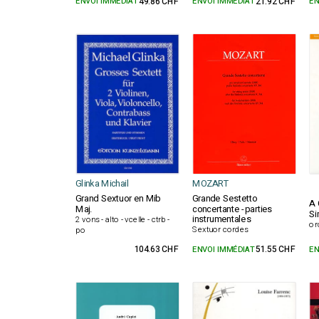
ENVOI IMMÉDIAT
49.86 CHF
ENVOI IMMÉDIAT
21.92 CHF
EN
Glinka Michail
MOZART
Grand Sextuor en Mib
Grande Sestetto
A 
Maj.
concertante -parties
Si
instrumentales
2 vons - alto - vcelle - ctrb -
or
Sextuor cordes
po
104.63 CHF
ENVOI IMMÉDIAT
51.55 CHF
EN