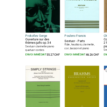
Prokofiev Serge
Poulenc Francis
Ch
Ouverture sur des
Co
Sextuor - Parts
thèmes juifs op. 34
21
flûte, hautbois, clarinette,
pi
Sextuor clarinette piano
cor, basson et piano
Se
quatuor cordes
ENVOI IMMÉDIAT
55.27 CHF
ENVOI IMMÉDIAT
46.26 CHF
EN