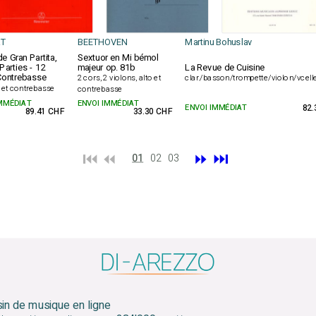
T
BEETHOVEN
Martinu Bohuslav
e Gran Partita,
Sextuor en Mi bémol
Parties - 12
majeur op. 81b
La Revue de Cuisine
Contrebasse
2 cors, 2 violons, alto et
clar./basson/trompette/violon/vcell
 et contrebasse
contrebasse
IMMÉDIAT
ENVOI IMMÉDIAT
ENVOI IMMÉDIAT
82.
89.41 CHF
33.30 CHF
⏮️ ⏪
⏩
⏭️
01
02
03
sin de musique en ligne