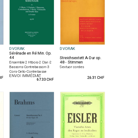
DVORAK
DVORAK
Sérénade en Ré Min. Op.
44
Streichsextett A-Dur op.
48 - Stimmen
Ensemble 2 Htbois-2 Clar.-2
Bassons-Contrebasson-3
Sextuor cordes
Cors-Cello-Contrebasse
ENVOI IMMÉDIAT
HF
26.31 CHF
67.33 CHF