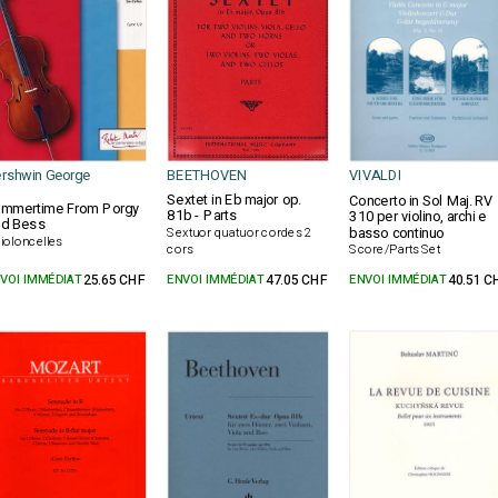
rshwin George
BEETHOVEN
VIVALDI
Sextet in Eb major op.
Concerto in Sol Maj. RV
mmertime From Porgy
81b - Parts
310 per violino, archi e
d Bess
basso continuo
Sextuor quatuor cordes 2
violoncelles
cors
Score/Parts Set
VOI IMMÉDIAT
25.65 CHF
ENVOI IMMÉDIAT
47.05 CHF
ENVOI IMMÉDIAT
40.51 C