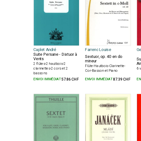
Caplet André
Farrenc Louise
Ge
Suite Persane - Dixtuor à
Sextuor, op. 40 en do
Vents
Su
mineur
An
2 flûtes-2 hautbois-2
Flûte-Hautbois-Clarinette-
clarinettes-2 cors et 2
6 
Cor-Basson et Piano
bassons
ENVOI IMMÉDIAT
57.86 CHF
ENVOI IMMÉDIAT
87.39 CHF
EN