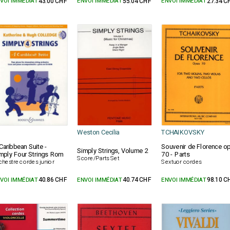
VOI IMMÉDIAT
43.00 CHF
ENVOI IMMÉDIAT
55.04 CHF
ENVOI IMMÉDIAT
27.34 C
Weston Cecilia
TCHAIKOVSKY
Caribbean Suite -
Souvenir de Florence op
Simply Strings, Volume 2
mply Four Strings Rom
70 - Parts
Score/Parts Set
chestre cordes junior
Sextuor cordes
VOI IMMÉDIAT
40.86 CHF
ENVOI IMMÉDIAT
40.74 CHF
ENVOI IMMÉDIAT
98.10 C