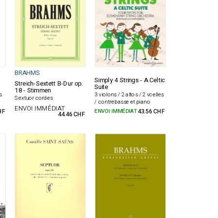
BRAHMS
Simply 4 Strings - A Celtic
Streich-Sextett B-Dur op.
Suite
18 - Stimmen
s
3 violons / 2 altos / 2 vcelles
Sextuor cordes
/ contrebasse et piano
ENVOI IMMÉDIAT
HF
ENVOI IMMÉDIAT
43.56 CHF
44.46 CHF