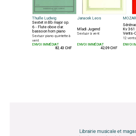
Thuille Ludwig
Janacek Leos
MOZAR
Sextet in Bb major op.
Sérénad
6 - Flute oboe clar.
Mladi Jugend
Kv 361 
bassoon horn piano
Vents-
Sextuor à vent
Sextuor piano quintette à
12 vents
vent
ENVOI IMMÉDIAT
ENVOI IMMÉDIAT
ENVOI 
82.43 CHF
42.09 CHF
Librairie musicale et maga