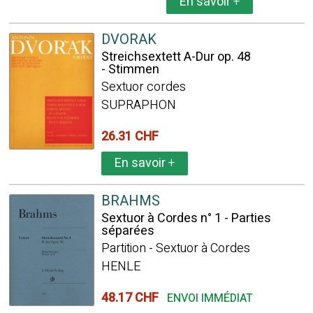
En savoir
+
DVORAK
Streichsextett A-Dur op. 48
- Stimmen
Sextuor cordes
SUPRAPHON
26.31 CHF
En savoir
+
BRAHMS
Sextuor à Cordes n° 1 - Parties
séparées
Partition - Sextuor à Cordes
HENLE
48.17 CHF
ENVOI IMMÉDIAT