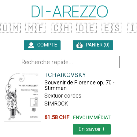
🇺🇲
🇲🇫
🇨🇭
🇩🇪
🇪🇸

COMPTE
PANIER (0)

78 ARTICLES TROUVÉS
TCHAIKOVSKY
Souvenir de Florence op. 70 -
Stimmen
Sextuor cordes
SIMROCK
61.58 CHF
ENVOI IMMÉDIAT
En savoir
+