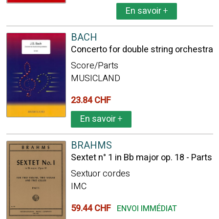
En savoir
+
BACH
Concerto for double string orchestra
Score/Parts
MUSICLAND
23.84 CHF
En savoir
+
BRAHMS
Sextet n° 1 in Bb major op. 18 - Parts
Sextuor cordes
IMC
59.44 CHF
ENVOI IMMÉDIAT