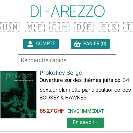
🇺🇲
🇲🇫
🇨🇭
🇩🇪
🇪🇸

COMPTE
PANIER (0)

40 ARTICLES TROUVÉS
Prokofiev Serge
Ouverture sur des thèmes juifs op. 34
Sextuor clarinette piano quatuor cordes
BOOSEY & HAWKES
55.27 CHF
ENVOI IMMÉDIAT
En savoir
+