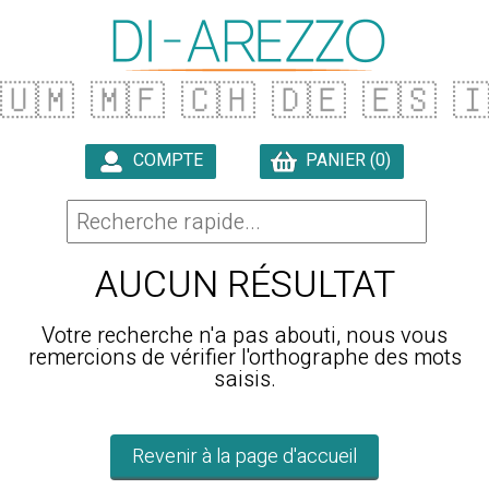
🇺🇲
🇲🇫
🇨🇭
🇩🇪
🇪🇸

COMPTE
PANIER (0)

AUCUN RÉSULTAT
Votre recherche n'a pas abouti, nous vous
remercions de vérifier l'orthographe des mots
saisis.
Revenir à la page d'accueil