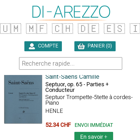
🇺🇲
🇲🇫
🇨🇭
🇩🇪
🇪🇸

COMPTE
PANIER (0)

9 ARTICLES TROUVÉS
Saint-Saëns Camille
Septuor, op. 65 - Parties +
Conducteur
Septuor Trompette-5tette à cordes-
Piano
HENLE
52.34 CHF
ENVOI IMMÉDIAT
En savoir
+