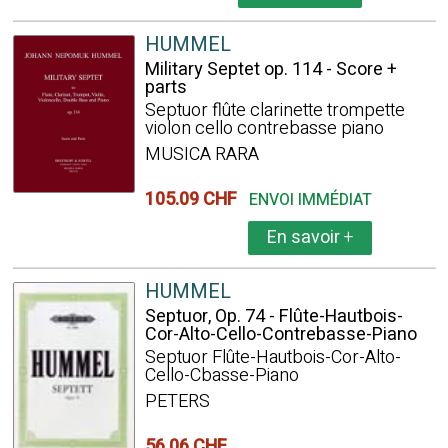
HUMMEL
Military Septet op. 114 - Score +
parts
Septuor flûte clarinette trompette
violon cello contrebasse piano
MUSICA RARA
105.09 CHF
ENVOI IMMÉDIAT
En savoir
+
HUMMEL
Septuor, Op. 74 - Flûte-Hautbois-
Cor-Alto-Cello-Contrebasse-Piano
Septuor Flûte-Hautbois-Cor-Alto-
Cello-Cbasse-Piano
PETERS
56.06 CHF