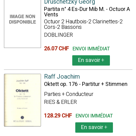
Druschetzky Georg
Partita n° 4 Es-Dur Mib M. - Octuor A
Vents
Octuor 2 Hautbois-2 Clarinettes-2
Cors-2 Bassons
DOBLINGER
26.07 CHF
ENVOI IMMÉDIAT
En savoir
+
Raff Joachim
Oktett op. 176 - Partitur + Stimmen
Parties + Conducteur
RIES & ERLER
128.29 CHF
ENVOI IMMÉDIAT
En savoir
+