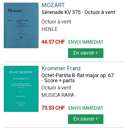
MOZART
Sérenade KV 375 - Octuor à vent
Octuor à vent
HENLE
44.57 CHF
ENVOI IMMÉDIAT
En savoir
+
Krommer Franz
Octet-Partita B-flat major op. 67
- Score + parts
Octuor à vent
MUSICA RARA
73.53 CHF
ENVOI IMMÉDIAT
En savoir
+