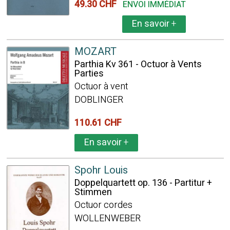
49.30 CHF
ENVOI IMMÉDIAT
En savoir
+
MOZART
Parthia Kv 361 - Octuor à Vents
Parties
Octuor à vent
DOBLINGER
110.61 CHF
En savoir
+
Spohr Louis
Doppelquartett op. 136 - Partitur +
Stimmen
Octuor cordes
WOLLENWEBER