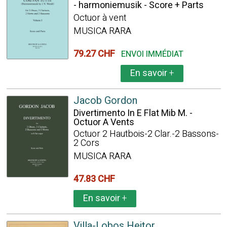
- harmoniemusik - Score + Parts
Octuor à vent
MUSICA RARA
79.27 CHF
ENVOI IMMÉDIAT
En savoir
+
Jacob Gordon
Divertimento In E Flat Mib M. -
Octuor A Vents
Octuor 2 Hautbois-2 Clar.-2 Bassons-
2 Cors
MUSICA RARA
47.83 CHF
En savoir
+
Villa-Lobos Heitor