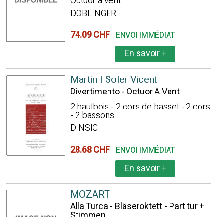
Octuor à vent
DOBLINGER
74.09 CHF
ENVOI IMMÉDIAT
En savoir
+
Martin I Soler Vicent
Divertimento - Octuor A Vent
2 hautbois - 2 cors de basset - 2 cors
- 2 bassons
DINSIC
28.68 CHF
ENVOI IMMÉDIAT
En savoir
+
MOZART
Alla Turca - Bläseroktett - Partitur +
Stimmen