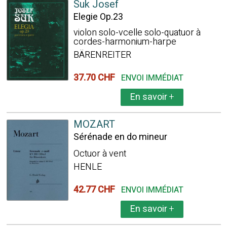
Suk Josef
Elegie Op.23
violon solo-vcelle solo-quatuor à
cordes-harmonium-harpe
BÄRENREITER
37.70 CHF
ENVOI IMMÉDIAT
En savoir
+
MOZART
Sérénade en do mineur
Octuor à vent
HENLE
42.77 CHF
ENVOI IMMÉDIAT
En savoir
+