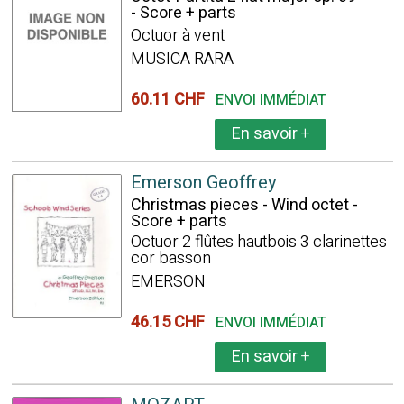
- Score + parts
Octuor à vent
MUSICA RARA
60.11 CHF
ENVOI IMMÉDIAT
En savoir
+
Emerson Geoffrey
Christmas pieces - Wind octet -
Score + parts
Octuor 2 flûtes hautbois 3 clarinettes
cor basson
EMERSON
46.15 CHF
ENVOI IMMÉDIAT
En savoir
+