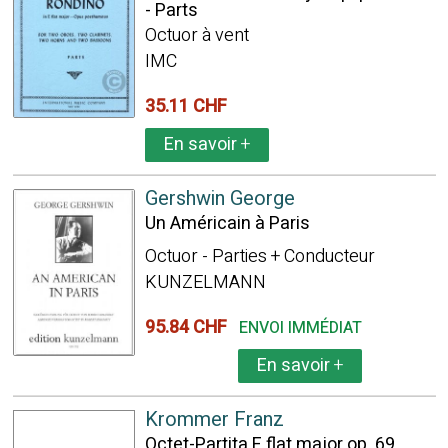
- Parts
Octuor à vent
IMC
35.11 CHF
En savoir
+
Gershwin George
Un Américain à Paris
Octuor - Parties + Conducteur
KUNZELMANN
95.84 CHF
ENVOI IMMÉDIAT
En savoir
+
Krommer Franz
Octet-Partita E flat major op. 69