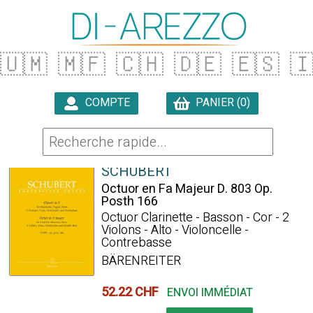
🇺🇲
🇲🇫
🇨🇭
🇩🇪
🇪🇸

COMPTE
PANIER (0)

103 ARTICLES TROUVÉS
SCHUBERT
Octuor en Fa Majeur D. 803 Op.
Posth 166
Octuor Clarinette - Basson - Cor - 2
Violons - Alto - Violoncelle -
Contrebasse
BÄRENREITER
52.22 CHF
ENVOI IMMÉDIAT