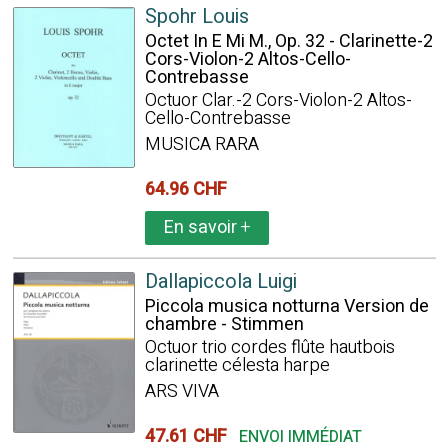
Spohr Louis
Octet In E Mi M., Op. 32 - Clarinette-2
Cors-Violon-2 Altos-Cello-
Contrebasse
Octuor Clar.-2 Cors-Violon-2 Altos-
Cello-Contrebasse
MUSICA RARA
64.96 CHF
En savoir
+
Dallapiccola Luigi
Piccola musica notturna Version de
chambre - Stimmen
Octuor trio cordes flûte hautbois
clarinette célesta harpe
ARS VIVA
47.61 CHF
ENVOI IMMÉDIAT