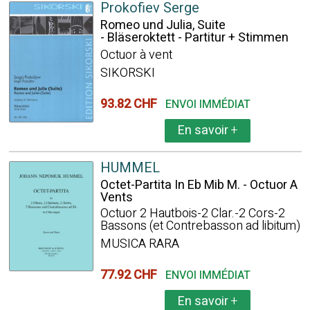
Prokofiev Serge
Romeo und Julia, Suite
- Bläseroktett - Partitur + Stimmen
Octuor à vent
SIKORSKI
93.82 CHF
ENVOI IMMÉDIAT
En savoir
+
HUMMEL
Octet-Partita In Eb Mib M. - Octuor A
Vents
Octuor 2 Hautbois-2 Clar.-2 Cors-2
Bassons (et Contrebasson ad libitum)
MUSICA RARA
77.92 CHF
ENVOI IMMÉDIAT
En savoir
+