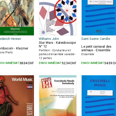
ederich Henner
Williams John
Saint-Saëns Camille
Star Wars - Kaleidoscope
N° 12
Le petit carnaval des
mbocom - Klezmer
animaux - Ensemble
Partition - Conducteur et
ore/Parts
parties d'ensemble variable -
Ensemble
12 parties
VOI IMMÉDIAT
38.04 CHF
ENVOI IMMÉDIAT
52.34 CHF
ENVOI IMMÉDIAT
54.59 C