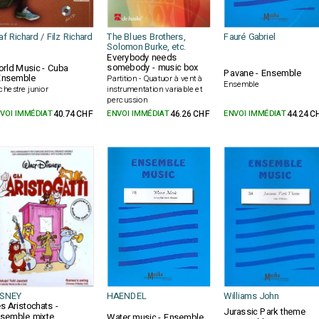
af Richard / Filz Richard
The Blues Brothers,
Fauré Gabriel
Solomon Burke, etc.
Everybody needs
somebody - music box
rld Music - Cuba
Pavane - Ensemble
Ensemble
Partition - Quatuor à vent à
Ensemble
chestre junior
instrumentation variable et
percussion
VOI IMMÉDIAT
40.74 CHF
ENVOI IMMÉDIAT
46.26 CHF
ENVOI IMMÉDIAT
44.24 C
ISNEY
HAENDEL
Williams John
s Aristochats -
Jurassic Park theme
semble mixte
Water music - Ensemble