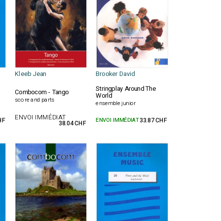
Kleeb Jean
Brooker David
Stringplay Around The
Combocom - Tango
World
score and parts
ensemble junior
ENVOI IMMÉDIAT
HF
ENVOI IMMÉDIAT
33.87 CHF
38.04 CHF