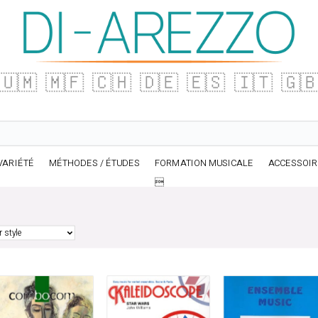
🇺🇲
🇲🇫
🇨🇭
🇩🇪
🇪🇸
🇮🇹
🇬
VARIÉTÉ
MÉTHODES / ÉTUDES
FORMATION MUSICALE
ACCESSOI
