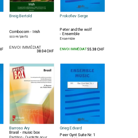
Breig Bertold
Prokofiev Serge
Peter and the wolf
Combocom - Irish
- Ensemble
score/parts
Ensemble
ENVOI IMMÉDIAT
HF
ENVOI IMMÉDIAT
55.38 CHF
38.04 CHF
Barroso Ary
Grieg Edvard
Brasil - music box
Peer Gynt Suite Nr. 1
Partition - Quintette pour