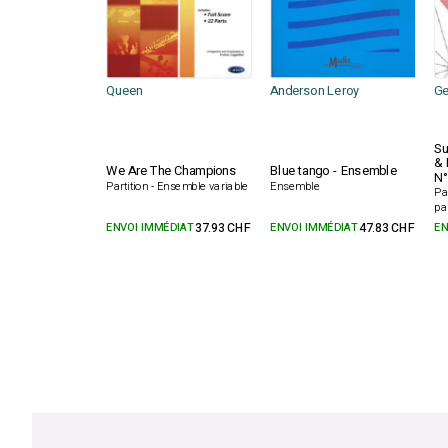
Queen
Anderson Leroy
Ge
Su
& 
We Are The Champions
Blue tango - Ensemble
N°
Partition - Ensemble variable
Ensemble
Pa
pa
ENVOI IMMÉDIAT
37.93 CHF
ENVOI IMMÉDIAT
47.83 CHF
EN