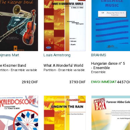
ijmans Mart
Louis Armstrong
BRAHMS
Hungarian dance n° 5
e Klezmer Band
What A Wonderful World
- Ensemble
rtition - Ensemble variable
Partition - Ensemble variable
Ensemble
29.92 CHF
37.93 CHF
ENVOI IMMÉDIAT
44.57 C