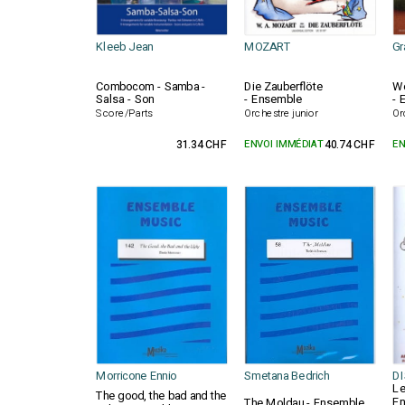
Kleeb Jean
MOZART
Gr
Combocom - Samba -
Die Zauberflöte
Wo
Salsa - Son
- Ensemble
- 
Score/Parts
Orchestre junior
Or
31.34 CHF
ENVOI IMMÉDIAT
40.74 CHF
EN
Morricone Ennio
Smetana Bedrich
D
Le
The good, the bad and the
En
The Moldau - Ensemble