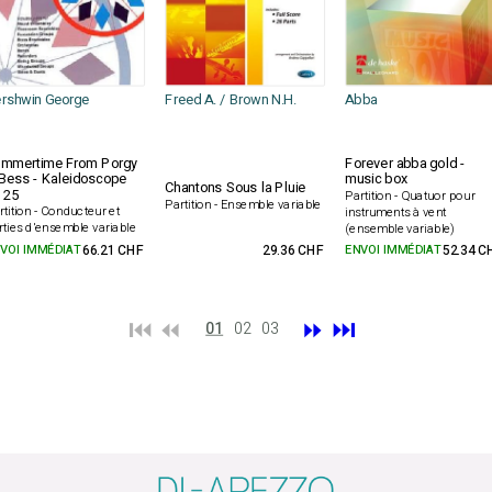
rshwin George
Freed A. / Brown N.H.
Abba
mmertime From Porgy
Forever abba gold -
Bess - Kaleidoscope
music box
Chantons Sous la Pluie
 25
Partition - Quatuor pour
Partition - Ensemble variable
rtition - Conducteur et
instruments à vent
rties d'ensemble variable
(ensemble variable)
VOI IMMÉDIAT
66.21 CHF
29.36 CHF
ENVOI IMMÉDIAT
52.34 C
⏮️ ⏪
⏩
⏭️
01
02
03