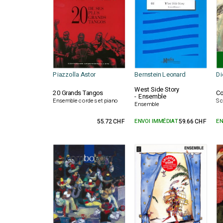
Piazzolla Astor
Bernstein Leonard
Di
West Side Story
20 Grands Tangos
Co
- Ensemble
Ensemble cordes et piano
Sc
Ensemble
55.72 CHF
ENVOI IMMÉDIAT
59.66 CHF
EN