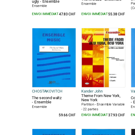
ugly - Ensemble
Pa
Ensemble
Ensemble
(C
ENVOI IMMÉDIAT
47.83 CHF
ENVOI IMMÉDIAT
55.38 CHF
CHOSTAKOVITCH
Kander John
Va
Theme From New York,
The second waltz
Co
New York
- Ensemble
- 
Partition - Ensemble Variable
Ensemble
En
- 22 parties
59.66 CHF
ENVOI IMMÉDIAT
37.93 CHF
EN