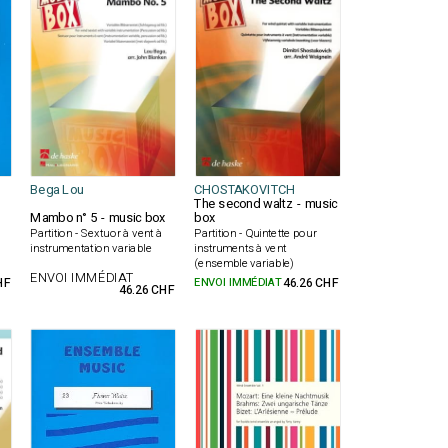
Bega Lou
CHOSTAKOVITCH
The second waltz - music
Mambo n° 5 - music box
box
Partition - Sextuor à vent à
Partition - Quintette pour
instrumentation variable
instruments à vent
(ensemble variable)
ENVOI IMMÉDIAT
HF
ENVOI IMMÉDIAT
46.26 CHF
46.26 CHF