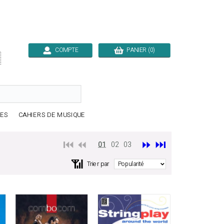
COMPTE
PANIER (0)

RES
CAHIERS DE MUSIQUE
⏮️ ⏪
⏩
⏭️
01
02
03
📶
Trier par