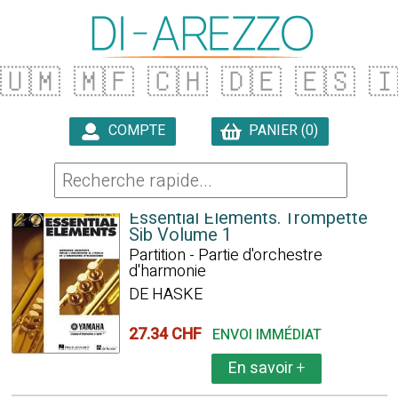
🇺🇲
🇲🇫
🇨🇭
🇩🇪
🇪🇸

COMPTE
PANIER (0)

1786 ARTICLES TROUVÉS
Essential Elements. Trompette
Sib Volume 1
Partition - Partie d'orchestre
d'harmonie
DE HASKE
27.34 CHF
ENVOI IMMÉDIAT
En savoir
+