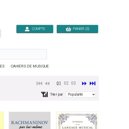
COMPTE
PANIER (0)

RES
CAHIERS DE MUSIQUE
⏮️ ⏪
⏩
⏭️
01
02
03
📶
Trier par