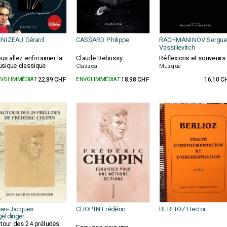
NIZEAU Gérard
CASSARD Philippe
RACHMANINOV Sergue
Vassilievitch
us allez enfin aimer la
Claude Debussy
Réflexions et souvenirs
sique classique
Classica
Musique
VOI IMMÉDIAT
22.89 CHF
ENVOI IMMÉDIAT
18.98 CHF
16.10 C
an-Jacques
CHOPIN Frédéric
BERLIOZ Hector
geldinger
tour des 24 préludes