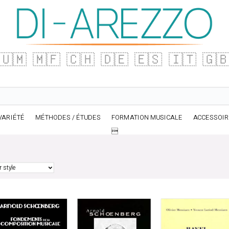
🇺🇲
🇲🇫
🇨🇭
🇩🇪
🇪🇸
🇮🇹
🇬
VARIÉTÉ
MÉTHODES / ÉTUDES
FORMATION MUSICALE
ACCESSOI
