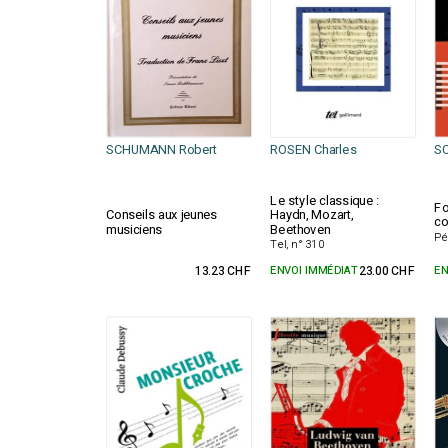
SCHUMANN Robert
ROSEN Charles
S
Le style classique :
Fo
Conseils aux jeunes
Haydn, Mozart,
co
musiciens
Beethoven
Pé
Tel, n° 310
13.23 CHF
ENVOI IMMÉDIAT
23.00 CHF
EN