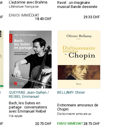
L'automne avec Brahms
et
Ravel : un imaginaire
musical Bande dessinée
Littérature française
ENVOI IMMÉDIAT
HF
29.33 CHF
18.40 CHF
r
QUEYRAS Jean-Guihen /
BELLAMY Olivier
REIBEL Emmanuel
Bach, les Suites en
Dictionnaire amoureux de
partage : conversations
Chopin
avec Emmanuel Reibel
Dictionnaire amoureux
Via appia
HF
20.70 CHF
ENVOI IMMÉDIAT
28.75 CHF