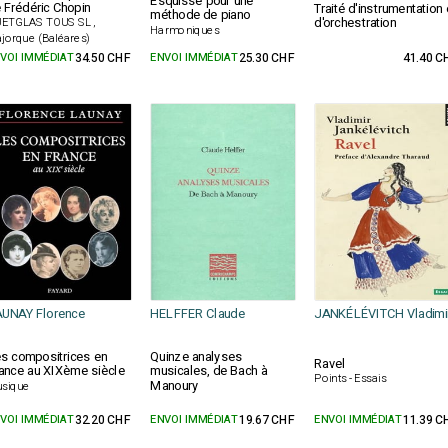
Esquisse pour une
 Frédéric Chopin
Traité d'instrumentation 
méthode de piano
d'orchestration
ETGLAS TOUS SL ,
Harmoniques
jorque (Baléares)
VOI IMMÉDIAT
34.50 CHF
ENVOI IMMÉDIAT
25.30 CHF
41.40 C
UNAY Florence
HELFFER Claude
JANKÉLÉVITCH Vladimi
s compositrices en
Quinze analyses
Ravel
ance au XIXème siècle
musicales, de Bach à
Points - Essais
Manoury
sique
VOI IMMÉDIAT
32.20 CHF
ENVOI IMMÉDIAT
19.67 CHF
ENVOI IMMÉDIAT
11.39 C