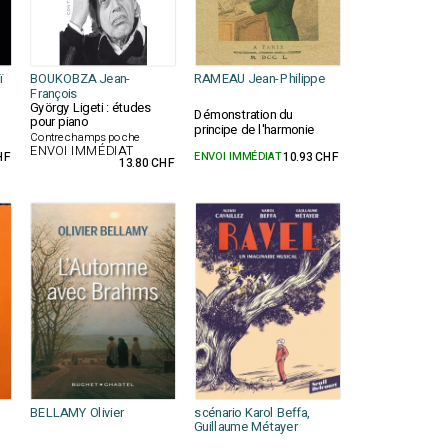
ï
BOUKOBZA Jean-
RAMEAU Jean-Philippe
François
György Ligeti : études
Démonstration du
pour piano
principe de l'harmonie
Contrechamps poche
ENVOI IMMÉDIAT
HF
ENVOI IMMÉDIAT
10.93 CHF
13.80 CHF
BELLAMY Olivier
scénario Karol Beffa,
Guillaume Métayer