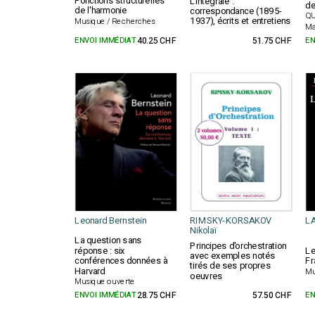
Fonctions structurelles
L'intégrale :
de
de l'harmonie
correspondance (1895-
QU
1937), écrits et entretiens
Musique / Recherches
Ma
ENVOI IMMÉDIAT
40.25 CHF
51.75 CHF
EN
Leonard Bernstein
RIMSKY-KORSAKOV
LA
Nikolaï
La question sans
Principes d'orchestration
réponse : six
Le
avec exemples notés
conférences données à
Fr
tirés de ses propres
Harvard
Mu
oeuvres
Musique ouverte
ENVOI IMMÉDIAT
28.75 CHF
57.50 CHF
EN