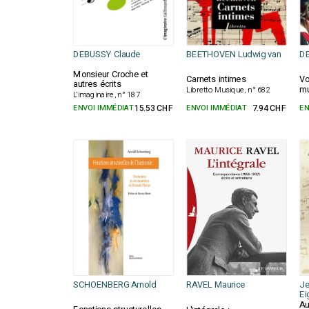
DEBUSSY Claude
BEETHOVEN Ludwig van
DE
Monsieur Croche et
Carnets intimes
Vo
autres écrits
mu
Libretto Musique, n° 682
L'imaginaire, n° 187
ENVOI IMMÉDIAT
15.53 CHF
ENVOI IMMÉDIAT
7.94 CHF
EN
SCHOENBERG Arnold
RAVEL Maurice
Je
Ei
Au