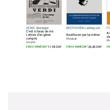
VERDI Giuseppe
BEETHOVEN Ludwig van
FO
C'est si beau de rire :
A 
Lettres d'un génie
Beethoven par lui-même
de
compris
Musique
Mu
Les plis
ENVOI IMMÉDIAT
11.39 CHF
ENVOI IMMÉDIAT
26.45 CHF
EN