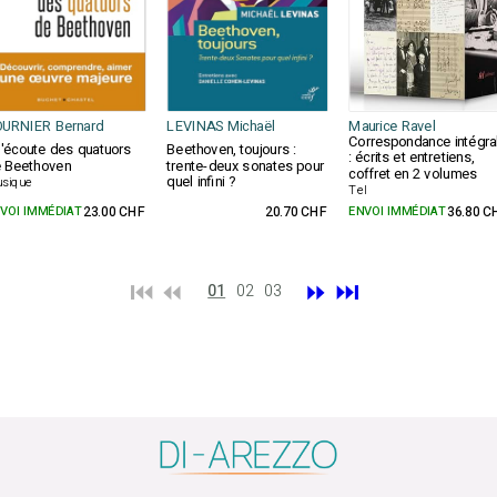
URNIER Bernard
LEVINAS Michaël
Maurice Ravel
Correspondance intégra
l'écoute des quatuors
Beethoven, toujours :
: écrits et entretiens,
 Beethoven
trente-deux sonates pour
coffret en 2 volumes
quel infini ?
sique
Tel
VOI IMMÉDIAT
23.00 CHF
20.70 CHF
ENVOI IMMÉDIAT
36.80 C
⏮️ ⏪
⏩
⏭️
01
02
03