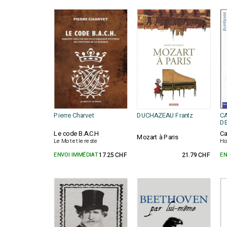
Pierre Charvet
DUCHAZEAU Frantz
CA
DE
Le code B.A.C.H
Ca
Mozart à Paris
Le Mot et le reste
Ho
ENVOI IMMÉDIAT
17.25 CHF
21.79 CHF
EN