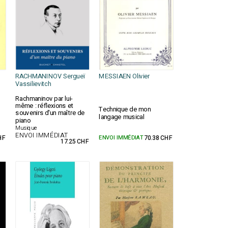
RACHMANINOV Sergueï
MESSIAEN Olivier
Vassilievitch
Rachmaninov par lui-
même : réflexions et
Technique de mon
souvenirs d'un maître de
langage musical
piano
Musique
ENVOI IMMÉDIAT
HF
ENVOI IMMÉDIAT
70.38 CHF
17.25 CHF