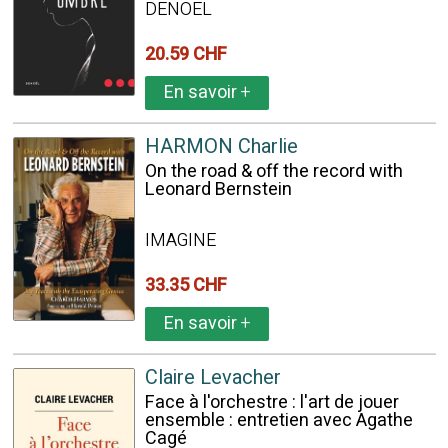
DENOEL
20.59 CHF
En savoir
+
HARMON Charlie
On the road & off the record with
Leonard Bernstein
IMAGINE
33.35 CHF
En savoir
+
Claire Levacher
Face à l'orchestre : l'art de jouer
ensemble : entretien avec Agathe
Cagé