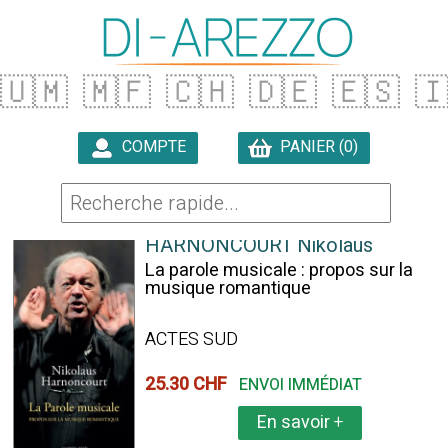
🇺🇲
🇲🇫
🇨🇭
🇩🇪
🇪🇸

COMPTE
PANIER (0)

50 ARTICLES TROUVÉS
HARNONCOURT Nikolaus
La parole musicale : propos sur la
musique romantique
ACTES SUD
25.30 CHF
ENVOI IMMÉDIAT
En savoir
+