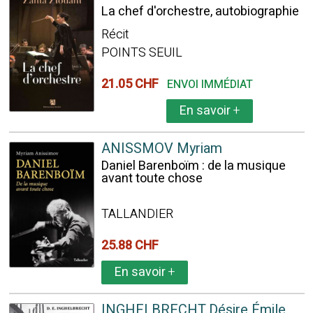
La chef d'orchestre, autobiographie
Récit
POINTS SEUIL
21.05 CHF
ENVOI IMMÉDIAT
En savoir
+
ANISSMOV Myriam
Daniel Barenboïm : de la musique
avant toute chose
TALLANDIER
25.88 CHF
En savoir
+
INGHELBRECHT Désire Émile