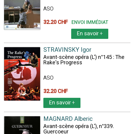
ASO
32.20 CHF
ENVOI IMMÉDIAT
En savoir
+
STRAVINSKY Igor
Avant-scène opéra (L') n°145 : The
Rake's Progress
ASO
32.20 CHF
En savoir
+
MAGNARD Alberic
Avant-scène opéra (L'), n°339.
Guercoeur