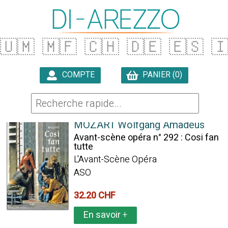
🇺🇲
🇲🇫
🇨🇭
🇩🇪
🇪🇸

COMPTE
PANIER (0)

90 ARTICLES TROUVÉS
MOZART Wolfgang Amadeus
Avant-scène opéra n° 292 : Cosi fan
tutte
L'Avant-Scène Opéra
ASO
32.20 CHF
En savoir
+