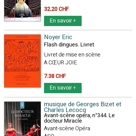
32.20 CHF
En savoir
+
Noyer Eric
Flash dingues. Livret
Livret de mise en scène
A CŒUR JOIE
7.38 CHF
En savoir
+
musique de Georges Bizet et
Charles Lecocq
Avant-scène opéra, n°344. Le
docteur Miracle
Avant-scène Opéra