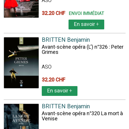
ASO
32.20 CHF
ENVOI IMMÉDIAT
En savoir
+
BRITTEN Benjamin
Avant-scène opéra (L') n°326 : Peter
Grimes
ASO
32.20 CHF
En savoir
+
BRITTEN Benjamin
Avant-scène opéra n°320 La mort à
Venise