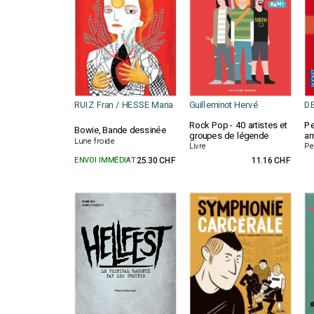
RUIZ Fran / HESSE Maria
Guilleminot Hervé
DE
Rock Pop - 40 artistes et
Pe
Bowie, Bande dessinée
groupes de légende
am
Lune froide
Livre
Pe
ENVOI IMMÉDIAT
25.30 CHF
11.16 CHF