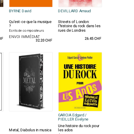
BYRNE David
DEVILLARD Arnaud
Qu'est-ce que la musique
Streets of London:
?
l'histoire du rock dans les
rues de Londres
Ecrits de compositeurs
ENVOI IMMÉDIAT
HF
26.45 CHF
32.20 CHF
GARCIA Edgard /
PIEILLER Évelyne
Une histoire du rock pour
Metal, Diabolus in musica
les ados