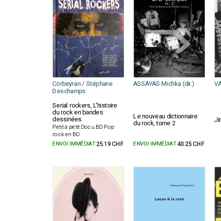
Corbeyran / Stéphane
ASSAYAS Michka (dir.)
VA
Deschamps
Serial rockers, L'histoire
du rock en bandes
Le nouveau dictionnaire
dessinées
Ji
du rock, tome 2
Petit à petit Docu BD Pop
rock en BD
ENVOI IMMÉDIAT
25.19 CHF
ENVOI IMMÉDIAT
40.25 CHF