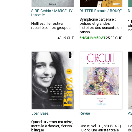
SIRE Cédric / MARCELLY
DUTTER Romain / BOUQÉ
D
Isabelle
Symphonie carcérale :
1 
Hellfest : le festival
petites et grandes
ch
raconté par les groupes
histoires des concerts en
Id
prison
40.19 CHF
ENVOI IMMÉDIAT
25.30 CHF
Joan Baez
Revue
AS
Quand tu verras ma mère,
invite-la à danser, édition
Circuit, vol. 31, n°3 (2021)
Le
bilingue
: Björk, une artiste totale
du