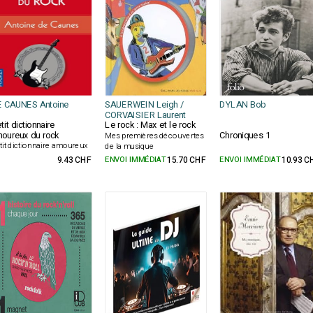
 CAUNES Antoine
SAUERWEIN Leigh /
DYLAN Bob
CORVAISIER Laurent
tit dictionnaire
Le rock : Max et le rock
oureux du rock
Chroniques 1
Mes premières découvertes
tit dictionnaire amoureux
de la musique
9.43 CHF
ENVOI IMMÉDIAT
15.70 CHF
ENVOI IMMÉDIAT
10.93 C