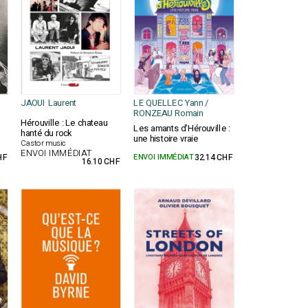
JAOUI Laurent
LE QUELLEC Yann /
RONZEAU Romain
Hérouville : Le chateau
Les amants d'Hérouville :
hanté du rock
une histoire vraie
Castor music
ENVOI IMMÉDIAT
HF
ENVOI IMMÉDIAT
32.14 CHF
16.10 CHF