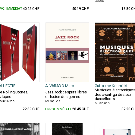
Labex
VOI IMMÉDIAT
40.25 CHF
40.19 CHF
13.80 C
OLLECTIF
ALVARADO Marc
Guillaume Kosmicki
Musiques électroniques
e Rolling Stones,
Jazz rock : esprits libres
des avant-gardes aux
zipped
et fusion des genres
dancefloors
aux livres
Musiques
Musiques
22.89 CHF
ENVOI IMMÉDIAT
26.45 CHF
32.20 C