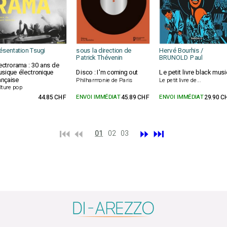
ésentation Tsugi
sous la direction de
Hervé Bourhis /
Patrick Thévenin
BRUNOLD Paul
ectrorama : 30 ans de
sique électronique
Disco : I'm coming out
Le petit livre black musi
ançaise
Philharmonie de Paris
Le petit livre de...
lture pop
44.85 CHF
ENVOI IMMÉDIAT
45.89 CHF
ENVOI IMMÉDIAT
29.90 C
⏮️ ⏪
⏩
⏭️
01
02
03