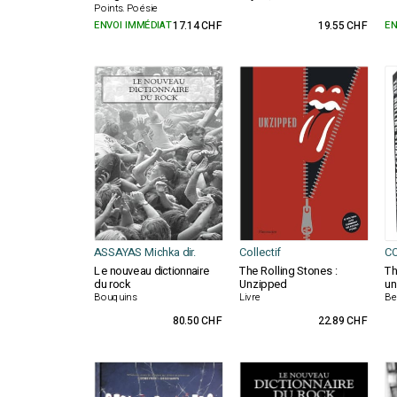
Points. Poésie
ENVOI IMMÉDIAT
17.14 CHF
19.55 CHF
EN
ASSAYAS Michka dir.
Collectif
C
Le nouveau dictionnaire
The Rolling Stones :
Th
du rock
Unzipped
un
Bouquins
Livre
Be
80.50 CHF
22.89 CHF