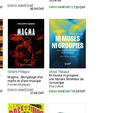
Jeunesse
ENVOI IMMÉDIAT
HF
ENVOI IMMÉDIAT
17.25 CHF
45.94 CHF
GONIN Philippe
Chloé Thibaud
 :
Ni muses ni groupies :
Magma : décryptage d'un
une histoire féministe de
mythe et d'une musique
la musique
Formes Musiques
Pop culture
ENVOI IMMÉDIAT
HF
ENVOI IMMÉDIAT
10.24 CHF
27.60 CHF