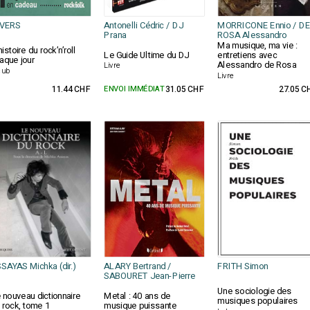
IVERS
Antonelli Cédric / DJ
MORRICONE Ennio / DE
Prana
ROSA Alessandro
Ma musique, ma vie :
histoire du rock’n’roll
Le Guide Ultime du DJ
entretiens avec
aque jour
Alessandro de Rosa
Livre
cub
Livre
11.44 CHF
ENVOI IMMÉDIAT
31.05 CHF
27.05 C
SAYAS Michka (dir.)
ALARY Bertrand /
FRITH Simon
SABOURET Jean-Pierre
Une sociologie des
 nouveau dictionnaire
Metal : 40 ans de
musiques populaires
 rock, tome 1
musique puissante