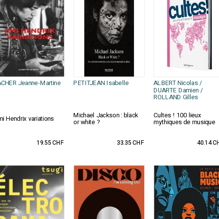
CHER Jeanne-Martine
PETITJEAN Isabelle
ALBERT Nicolas /
DUARTE Damien /
ROLLAND Gilles
Michael Jackson : black
Cultes ! 100 lieux
mi Hendrix variations
or white ?
mythiques de musique
19.55 CHF
33.35 CHF
40.14 C