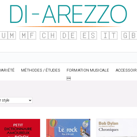
🇺🇲
🇲🇫
🇨🇭
🇩🇪
🇪🇸
🇮🇹
🇬
VARIÉTÉ
MÉTHODES / ÉTUDES
FORMATION MUSICALE
ACCESSOI
