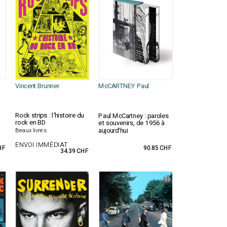
Vincent Brunner
McCARTNEY Paul
Rock strips : l'histoire du
Paul McCartney : paroles
rock en BD
et souvenirs, de 1956 à
aujourd'hui
Beaux livres
ENVOI IMMÉDIAT
HF
90.85 CHF
34.39 CHF