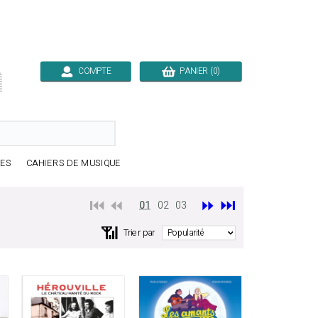
COMPTE
PANIER (0)

RES
CAHIERS DE MUSIQUE
⏮️ ⏪
⏩
⏭️
01
02
03
📶
Trier par