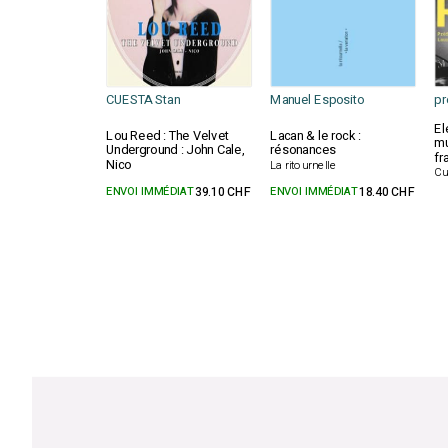
CUESTA Stan
Manuel Esposito
pr
El
Lou Reed : The Velvet
Lacan & le rock :
mu
Underground : John Cale,
résonances
fr
Nico
La ritournelle
Cu
ENVOI IMMÉDIAT
39.10 CHF
ENVOI IMMÉDIAT
18.40 CHF