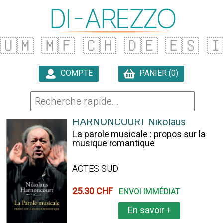
🇺🇲
🇲🇫
🇨🇭
🇩🇪
🇪🇸

COMPTE
PANIER (0)

14 ARTICLES TROUVÉS
HARNONCOURT Nikolaus
La parole musicale : propos sur la
musique romantique
ACTES SUD
25.30 CHF
ENVOI IMMÉDIAT
En savoir
+