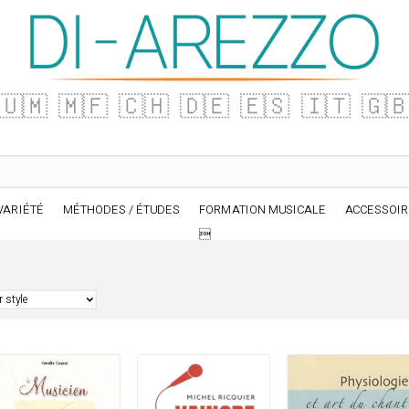
🇺🇲
🇲🇫
🇨🇭
🇩🇪
🇪🇸
🇮🇹
🇬
VARIÉTÉ
MÉTHODES / ÉTUDES
FORMATION MUSICALE
ACCESSOI
