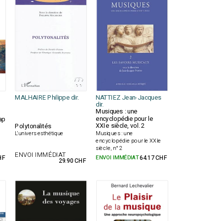
MALHAIRE Philippe dir.
NATTIEZ Jean-Jacques
dir.
Musiques : une
encyclopédie pour le
ap
XXIe siècle, vol. 2
Polytonalités
Musiques : une
L'univers esthétique
encyclopédie pour le XXIe
siècle, n° 2
ENVOI IMMÉDIAT
HF
ENVOI IMMÉDIAT
64.17 CHF
29.90 CHF