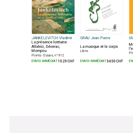
JANKELEVITCH Vladimir
GRAU Jean-Pierre
SM
La présence lointaine :
Mu
Albéniz, Séverac,
La musique et le corps
l'
Mompou
Libris
Ph
Points - Essais, n° 912
ENVOI IMMÉDIAT
10.29 CHF
ENVOI IMMÉDIAT
34.50 CHF
EN