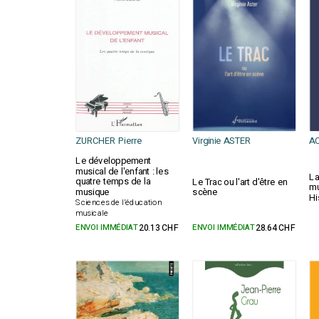
ZURCHER Pierre
Virginie ASTER
AC
Le développement
musical de l'enfant : les
La
quatre temps de la
Le Trac ou l'art d'être en
mu
musique
scène
Hi
Sciences de l'éducation
musicale
ENVOI IMMÉDIAT
20.13 CHF
ENVOI IMMÉDIAT
28.64 CHF