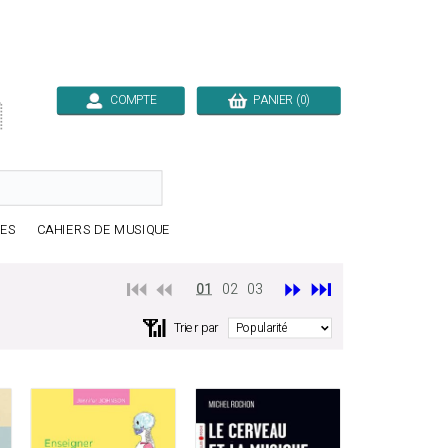
COMPTE
PANIER (0)

RES
CAHIERS DE MUSIQUE
⏮️ ⏪
⏩
⏭️
01
02
03
📶
Trier par