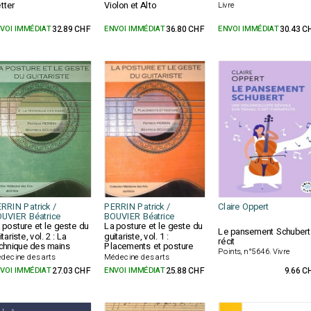
tter
Violon et Alto
Livre
VOI IMMÉDIAT
32.89 CHF
ENVOI IMMÉDIAT
36.80 CHF
ENVOI IMMÉDIAT
30.43 C
RRIN Patrick /
PERRIN Patrick /
Claire Oppert
UVIER Béatrice
BOUVIER Béatrice
 posture et le geste du
La posture et le geste du
Le pansement Schubert 
itariste, vol. 2 : La
guitariste, vol. 1 :
récit
chnique des mains
Placements et posture
Points, n°5646. Vivre
decine des arts
Médecine des arts
VOI IMMÉDIAT
27.03 CHF
ENVOI IMMÉDIAT
25.88 CHF
9.66 C