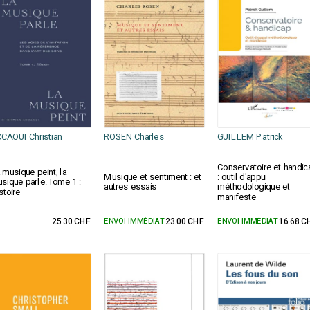
CAOUI Christian
ROSEN Charles
GUILLEM Patrick
Conservatoire et handic
 musique peint, la
Musique et sentiment : et
: outil d'appui
sique parle. Tome 1 :
autres essais
méthodologique et
stoire
manifeste
25.30 CHF
ENVOI IMMÉDIAT
23.00 CHF
ENVOI IMMÉDIAT
16.68 C