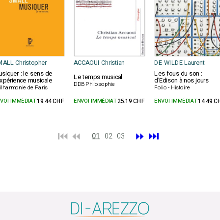
ALL Christopher
ACCAOUI Christian
DE WILDE Laurent
siquer : le sens de
Les fous du son :
Le temps musical
expérience musicale
d'Edison à nos jours
DDB Philosophie
ilharmonie de Paris
Folio - Histoire
VOI IMMÉDIAT
19.44 CHF
ENVOI IMMÉDIAT
25.19 CHF
ENVOI IMMÉDIAT
14.49 C
⏮️ ⏪
⏩
⏭️
01
02
03