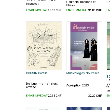
Société - Quoi de neuf en
Hautbois, Bassons et
Be
sciences ?
Flûtes
ENVOI IMMÉDIAT
23.00 CHF
ENVOI IMMÉDIAT
36.80 CHF
EN
COUSIN Coralie
Musicologies Nouvelles
PE
BO
La
De jouer, ma main s'est
gu
Agrégation 2023
arrêtée
te
Mé
ENVOI IMMÉDIAT
20.13 CHF
32.20 CHF
EN