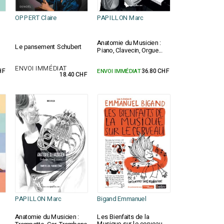
OPPERT Claire
PAPILLON Marc
Anatomie du Musicien :
Le pansement Schubert
Piano, Clavecin, Orgue...
ENVOI IMMÉDIAT
HF
ENVOI IMMÉDIAT
36.80 CHF
18.40 CHF
PAPILLON Marc
Bigand Emmanuel
Les Bienfaits de la
Anatomie du Musicien :