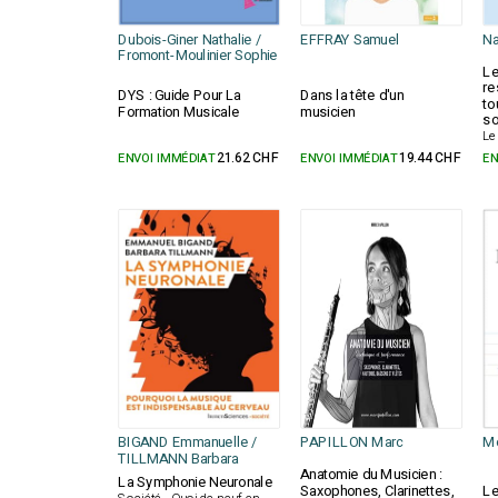
Dubois-Giner Nathalie /
EFFRAY Samuel
Na
Fromont-Moulinier Sophie
Le
re
DYS : Guide Pour La
Dans la tête d'un
to
Formation Musicale
musicien
so
Le 
ENVOI IMMÉDIAT
21.62 CHF
ENVOI IMMÉDIAT
19.44 CHF
EN
BIGAND Emmanuelle /
PAPILLON Marc
Mo
TILLMANN Barbara
Anatomie du Musicien :
La Symphonie Neuronale
Saxophones, Clarinettes,
Le