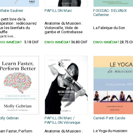
thalie Saulnier
PAPILLON Marc
FOISSAC- DELVAUX
Catherine
 petit livre de la
spiration : redécouvrez
Anatomie du Musicien :
us les bienfaits du
Violoncelle, Viole de
La Fabrique du Son
uffle
gambe et Contrebasse
petit livre...
VOI IMMÉDIAT
5.18 CHF
ENVOI IMMÉDIAT
36.80 CHF
ENVOI IMMÉDIAT
28.75 C
lly Gebrian
PAPILLON Marc /
Carniel-Petit Carole
PAPILLON Véronique
Le Yoga du musicien
arn Faster, Perform
Anatomie du Musicien :