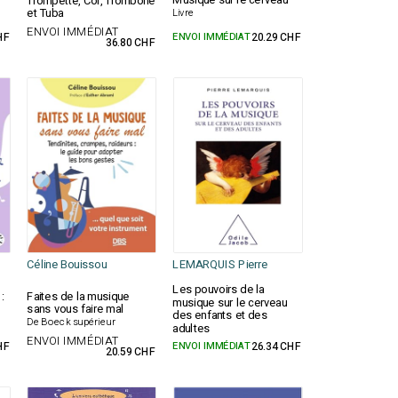
Musique sur le cerveau
Trompette, Cor, Trombone
et Tuba
Livre
ENVOI IMMÉDIAT
HF
ENVOI IMMÉDIAT
20.29 CHF
36.80 CHF
Céline Bouissou
LEMARQUIS Pierre
Les pouvoirs de la
:
Faites de la musique
musique sur le cerveau
sans vous faire mal
des enfants et des
De Boeck supérieur
adultes
ENVOI IMMÉDIAT
HF
ENVOI IMMÉDIAT
26.34 CHF
20.59 CHF