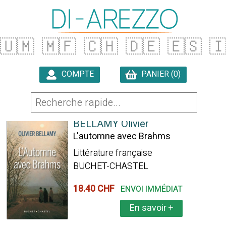
🇺🇲
🇲🇫
🇨🇭
🇩🇪
🇪🇸

COMPTE
PANIER (0)

579 ARTICLES TROUVÉS
BELLAMY Olivier
L'automne avec Brahms
Littérature française
BUCHET-CHASTEL
18.40 CHF
ENVOI IMMÉDIAT
En savoir
+