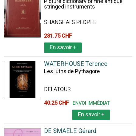
Picture dictionary of fine antique
stringed instruments
SHANGHAI'S PEOPLE
281.75 CHF
En savoir
+
WATERHOUSE Terence
Les luths de Pythagore
DELATOUR
40.25 CHF
ENVOI IMMÉDIAT
En savoir
+
DE SMAELE Gérard