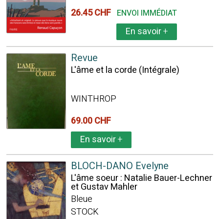
26.45 CHF
ENVOI IMMÉDIAT
En savoir
+
Revue
L'âme et la corde (Intégrale)
WINTHROP
69.00 CHF
En savoir
+
BLOCH-DANO Evelyne
L'âme soeur : Natalie Bauer-Lechner
et Gustav Mahler
Bleue
STOCK