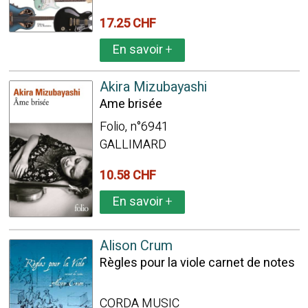
17.25 CHF
En savoir
+
Akira Mizubayashi
Ame brisée
Folio, n°6941
GALLIMARD
10.58 CHF
En savoir
+
Alison Crum
Règles pour la viole carnet de notes
CORDA MUSIC