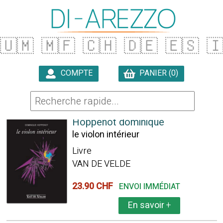
🇺🇲
🇲🇫
🇨🇭
🇩🇪
🇪🇸

COMPTE
PANIER (0)

63 ARTICLES TROUVÉS
Hoppenot dominique
le violon intérieur
Livre
VAN DE VELDE
23.90 CHF
ENVOI IMMÉDIAT
En savoir
+