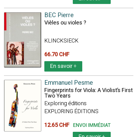
BEC Pierre
Vièles ou violes ?
KLINCKSIECK
66.70 CHF
En savoir
+
Emmanuel Pesme
Fingerprints for Viola: A Violist’s First
Two Years
Exploring éditions
EXPLORING ÉDITIONS
12.65 CHF
ENVOI IMMÉDIAT
En savoir
+