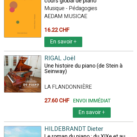
cours global de piano
Musique - Pédagogies
AEDAM MUSICAE
16.22 CHF
En savoir
+
RIGAL Joël
Une histoire du piano (de Stein à
Seinway)
LA FLANDONNIÈRE
27.60 CHF
ENVOI IMMÉDIAT
En savoir
+
HILDEBRANDT Dieter
Le roman du piano : du XIXe et au