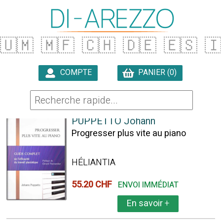
🇺🇲
🇲🇫
🇨🇭
🇩🇪
🇪🇸

COMPTE
PANIER (0)

217 ARTICLES TROUVÉS
PUPPETTO Johann
Progresser plus vite au piano
HÉLIANTIA
55.20 CHF
ENVOI IMMÉDIAT
En savoir
+