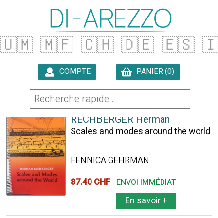
🇺🇲
🇲🇫
🇨🇭
🇩🇪
🇪🇸

COMPTE
PANIER (0)

24 ARTICLES TROUVÉS
RECHBERGER Herman
Scales and modes around the world
FENNICA GEHRMAN
87.40 CHF
ENVOI IMMÉDIAT
En savoir
+