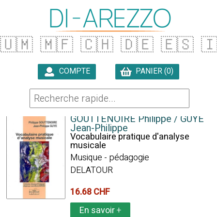
🇺🇲
🇲🇫
🇨🇭
🇩🇪
🇪🇸

COMPTE
PANIER (0)

62 ARTICLES TROUVÉS
GOUTTENOIRE Philippe / GUYE
Jean-Philippe
Vocabulaire pratique d'analyse
musicale
Musique - pédagogie
DELATOUR
16.68 CHF
En savoir
+