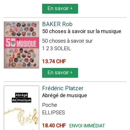
En savoir
+
BAKER Rob
50 choses à savoir sur la musique
50 choses à savoir sur
1 2 3 SOLEIL
13.74 CHF
En savoir
+
Frédéric Platzer
Abrégé de musique
Poche
ELLIPSES
18.40 CHF
ENVOI IMMÉDIAT