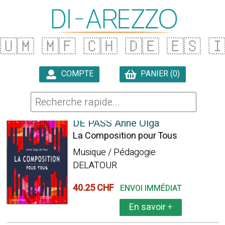
🇺🇲
🇲🇫
🇨🇭
🇩🇪
🇪🇸

COMPTE
PANIER (0)

137 ARTICLES TROUVÉS
DE PASS Anne Olga
La Composition pour Tous
Musique / Pédagogie
DELATOUR
40.25 CHF
ENVOI IMMÉDIAT
En savoir
+