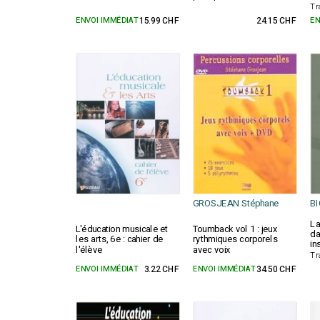
Tr
ENVOI IMMÉDIAT
15.99 CHF
24.15 CHF
EN
GROSJEAN Stéphane
BI
La
L'éducation musicale et
Toumback vol 1 : jeux
da
les arts, 6e : cahier de
rythmiques corporels
in
l'élève
avec voix
Tr
ENVOI IMMÉDIAT
3.22 CHF
ENVOI IMMÉDIAT
34.50 CHF