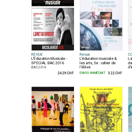
REVUE
Revue
C
L'Éducation Musicale -
L'éducation musicale &
La
SPECIAL BAC 2016
les arts, 5e : cahier de
da
l'élève
d'
BAC 2016
24.29 CHF
ENVOI IMMÉDIAT
3.22 CHF