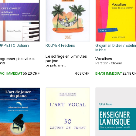
UPPETTO Johann
ROUYER Frédéric
Grojsman Didier / Edelin
Michel
Le solfège en 5 minutes
ogresser plus vite au
Vocalises
par jour
ano
Partition - Choeur
Le petit livre...
VOI IMMÉDIAT
55.20 CHF
4.03 CHF
ENVOI IMMÉDIAT
28.18 C