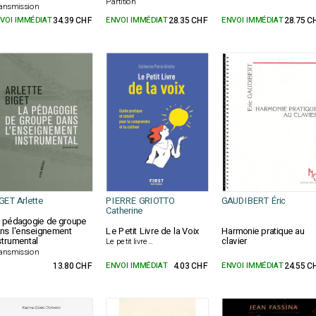
Partition
ansmission
VOI IMMÉDIAT
34.39 CHF
ENVOI IMMÉDIAT
28.35 CHF
ENVOI IMMÉDIAT
28.75 C
GET Arlette
PIERRE GRIOTTO
GAUDIBERT Éric
Catherine
 pédagogie de groupe
ns l'enseignement
Le Petit Livre de la Voix
Harmonie pratique au
strumental
clavier
Le petit livre...
ansmission
13.80 CHF
ENVOI IMMÉDIAT
4.03 CHF
ENVOI IMMÉDIAT
24.55 C