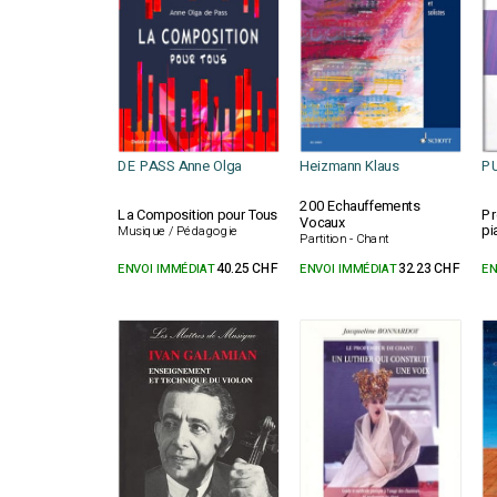
DE PASS Anne Olga
Heizmann Klaus
P
200 Echauffements
La Composition pour Tous
Pr
Vocaux
pi
Musique / Pédagogie
Partition - Chant
ENVOI IMMÉDIAT
40.25 CHF
ENVOI IMMÉDIAT
32.23 CHF
EN