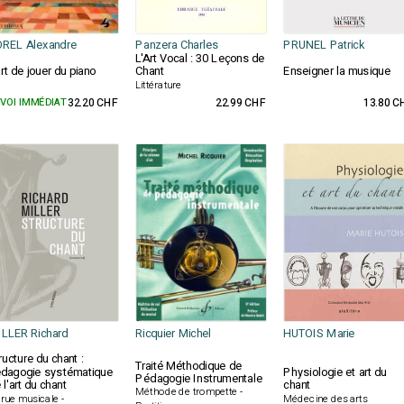
REL Alexandre
Panzera Charles
PRUNEL Patrick
L'Art Vocal : 30 Leçons de
art de jouer du piano
Chant
Enseigner la musique
Littérature
VOI IMMÉDIAT
32.20 CHF
22.99 CHF
13.80 C
LLER Richard
Ricquier Michel
HUTOIS Marie
ructure du chant :
Traité Méthodique de
dagogie systématique
Physiologie et art du
Pédagogie Instrumentale
 l'art du chant
chant
Méthode de trompette -
 rue musicale -
Médecine des arts