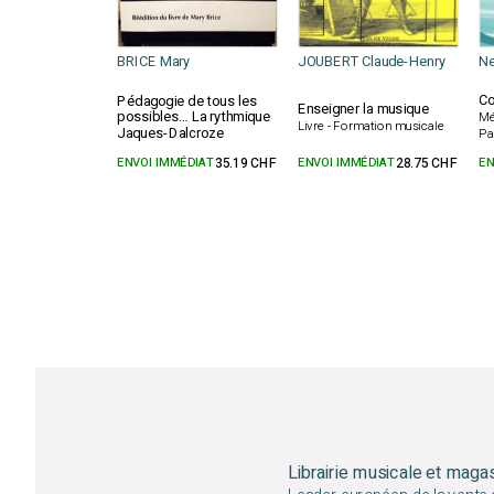
BRICE Mary
JOUBERT Claude-Henry
Ne
Co
Pédagogie de tous les
Enseigner la musique
possibles… La rythmique
Mé
Livre - Formation musicale
Jaques-Dalcroze
Pa
ENVOI IMMÉDIAT
35.19 CHF
ENVOI IMMÉDIAT
28.75 CHF
EN
Librairie musicale et maga