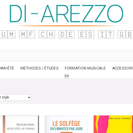
🇺🇲
🇲🇫
🇨🇭
🇩🇪
🇪🇸
🇮🇹
🇬
VARIÉTÉ
MÉTHODES / ÉTUDES
FORMATION MUSICALE
ACCESSOI
