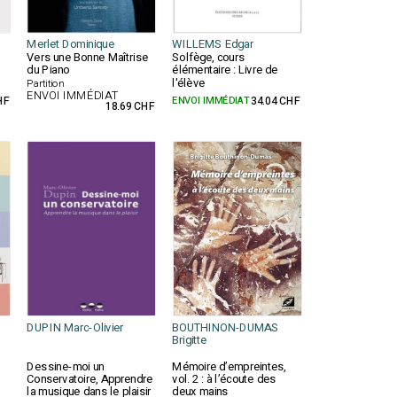
Merlet Dominique
WILLEMS Edgar
Vers une Bonne Maîtrise
Solfège, cours
du Piano
élémentaire : Livre de
l'élève
Partition
ENVOI IMMÉDIAT
HF
ENVOI IMMÉDIAT
34.04 CHF
18.69 CHF
DUPIN Marc-Olivier
BOUTHINON-DUMAS
Brigitte
Dessine-moi un
Mémoire d’empreintes,
Conservatoire, Apprendre
vol. 2 : à l’écoute des
la musique dans le plaisir
deux mains