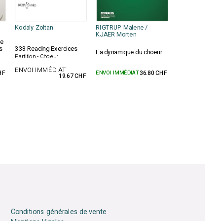
Kodaly Zoltan
RIGTRUP Malene /
KJAER Morten
re
s
333 Reading Exercices
La dynamique du choeur
Partition - Choeur
ENVOI IMMÉDIAT
HF
ENVOI IMMÉDIAT
36.80 CHF
19.67 CHF
Conditions générales de vente