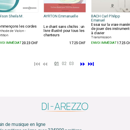
lson Sheila M.
AYRTON Emmanuelle
BACH Carl Philipp
Emanuel
Essai sur la vraie maniè
mmençons les cordes
Le chant sans chichis : un
de jouer des instrument
livre illustré pour tous les
thode de Violon -
à clavier
chanteurs
rtition
Transmission
VOI IMMÉDIAT
20.23 CHF
17.25 CHF
ENVOI IMMÉDIAT
17.25 C
⏮️ ⏪
⏩
⏭️
01
02
03
sin de musique en ligne