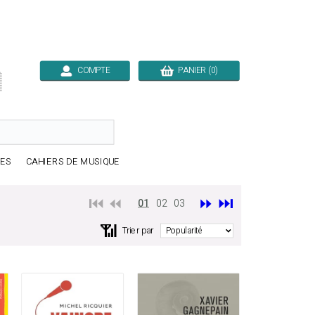
COMPTE
PANIER (0)

RES
CAHIERS DE MUSIQUE
⏮️ ⏪
⏩
⏭️
01
02
03
📶
Trier par