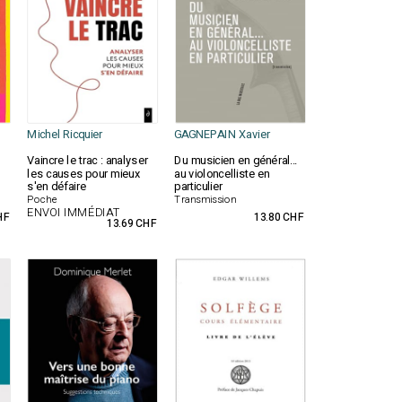
Michel Ricquier
GAGNEPAIN Xavier
Vaincre le trac : analyser
Du musicien en général...
les causes pour mieux
au violoncelliste en
s'en défaire
particulier
Poche
Transmission
ENVOI IMMÉDIAT
HF
13.80 CHF
13.69 CHF