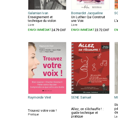
Galamian Ivan
Bonnardot Jacqueline
SO
Enseignement et
Un Luthier Qui Construit
technique du violon
une Voix
L'
Livre
Livre
ENVOI IMMÉDIAT
24.79 CHF
ENVOI IMMÉDIAT
23.72 CHF
EN
Raymonde Viret
SENE Samuel
MI
St
pé
Allez, on s'échauffe ! :
Trouvez votre voix !
de
guide technique et
Pratique
pratique
La