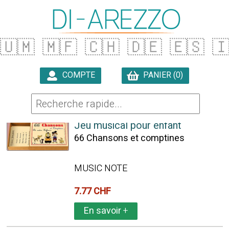
🇺🇲
🇲🇫
🇨🇭
🇩🇪
🇪🇸

COMPTE
PANIER (0)

1155 ARTICLES TROUVÉS
Jeu musical pour enfant
66 Chansons et comptines
MUSIC NOTE
7.77 CHF
En savoir
+