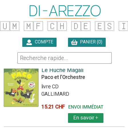
🇺🇲
🇲🇫
🇨🇭
🇩🇪
🇪🇸

COMPTE
PANIER (0)

149 ARTICLES TROUVÉS
Le Huche Magali
Paco et l'Orchestre
livre CD
GALLIMARD
15.21 CHF
ENVOI IMMÉDIAT
En savoir
+