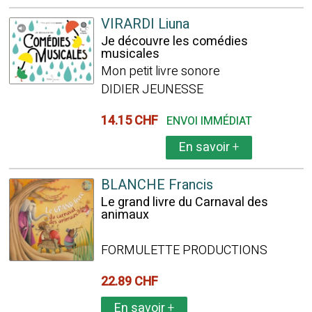
VIRARDI Liuna
Je découvre les comédies
musicales
Mon petit livre sonore
DIDIER JEUNESSE
14.15 CHF
ENVOI IMMÉDIAT
En savoir
+
BLANCHE Francis
Le grand livre du Carnaval des
animaux
FORMULETTE PRODUCTIONS
22.89 CHF
En savoir
+