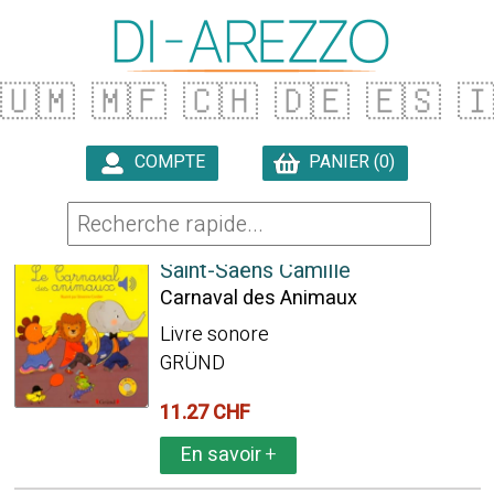
🇺🇲
🇲🇫
🇨🇭
🇩🇪
🇪🇸

COMPTE
PANIER (0)

146 ARTICLES TROUVÉS
Saint-Saëns Camille
Carnaval des Animaux
Livre sonore
GRÜND
11.27 CHF
En savoir
+