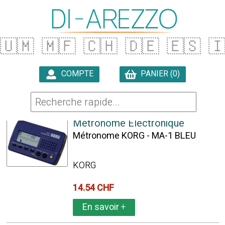
🇺🇲
🇲🇫
🇨🇭
🇩🇪
🇪🇸

COMPTE
PANIER (0)

90 ARTICLES TROUVÉS
Métronome Electronique
Métronome KORG - MA-1 BLEU
KORG
14.54 CHF
En savoir
+