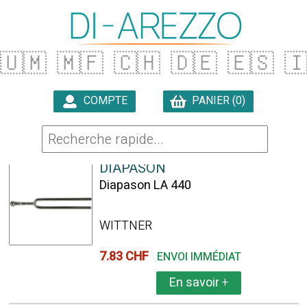
🇺🇲
🇲🇫
🇨🇭
🇩🇪
🇪🇸

COMPTE
PANIER (0)

25 ARTICLES TROUVÉS
DIAPASON
Diapason LA 440
WITTNER
7.83 CHF
ENVOI IMMÉDIAT
En savoir
+