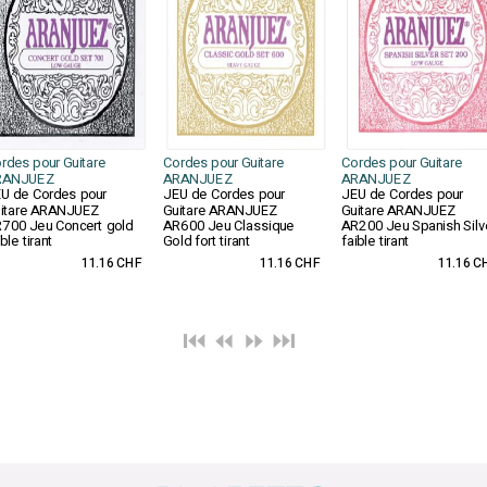
rdes pour Guitare
Cordes pour Guitare
Cordes pour Guitare
RANJUEZ
ARANJUEZ
ARANJUEZ
U de Cordes pour
JEU de Cordes pour
JEU de Cordes pour
itare ARANJUEZ
Guitare ARANJUEZ
Guitare ARANJUEZ
700 Jeu Concert gold
AR600 Jeu Classique
AR200 Jeu Spanish Silv
ible tirant
Gold fort tirant
faible tirant
11.16 CHF
11.16 CHF
11.16 C
⏮️ ⏪
⏩ ⏭️