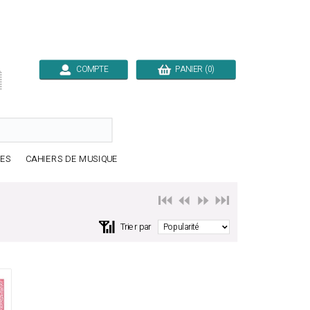
COMPTE
PANIER (0)

RES
CAHIERS DE MUSIQUE
⏮️ ⏪
⏩ ⏭️
📶
Trier par