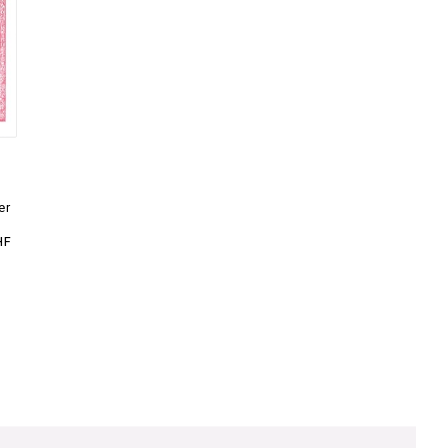
er
HF