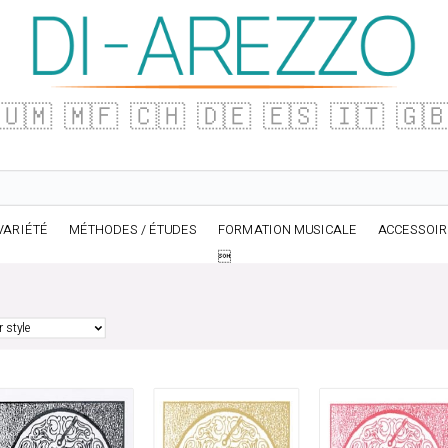
🇺🇲
🇲🇫
🇨🇭
🇩🇪
🇪🇸
🇮🇹
🇬
VARIÉTÉ
MÉTHODES / ÉTUDES
FORMATION MUSICALE
ACCESSOI
