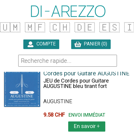
🇺🇲
🇲🇫
🇨🇭
🇩🇪
🇪🇸

COMPTE
PANIER (0)

7 ARTICLES TROUVÉS
Cordes pour Guitare AUGUSTINE
JEU de Cordes pour Guitare
AUGUSTINE bleu tirant fort
AUGUSTINE
9.58 CHF
ENVOI IMMÉDIAT
En savoir
+