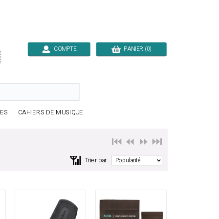
COMPTE
PANIER (0)

RES
CAHIERS DE MUSIQUE
⏮️ ⏪
⏩ ⏭️
📶
Trier par