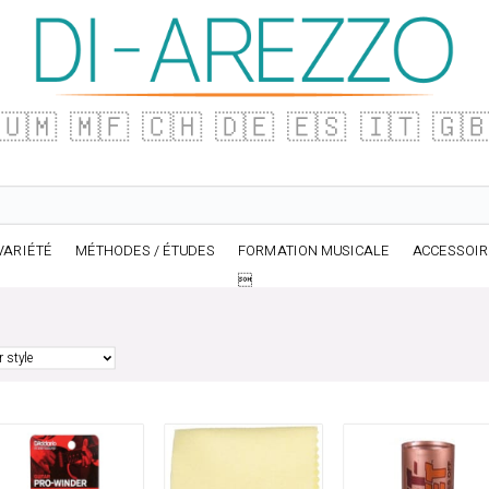
🇺🇲
🇲🇫
🇨🇭
🇩🇪
🇪🇸
🇮🇹
🇬
VARIÉTÉ
MÉTHODES / ÉTUDES
FORMATION MUSICALE
ACCESSOI
