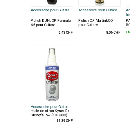
Accessoire pour Guitare
Accessoire pour Guitare
Ac
In
Polish DUNLOP Formula
Polish C.F Martin&CO
PA
65 pour Guitare
pour Guitare
B
6.43 CHF
8.06 CHF
EN
Accessoire pour Guitare
Huile de citron Kyser Dr
Stringfellow (KDS800)
11.39 CHF