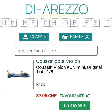
🇺🇲
🇲🇫
🇨🇭
🇩🇪
🇪🇸

COMPTE
PANIER (0)

9 ARTICLES TROUVÉS
Coussin pour Violon
Coussin Violon KUN mini, Original
1/4 - 1/8
KUN
37.08 CHF
ENVOI IMMÉDIAT
En savoir
+