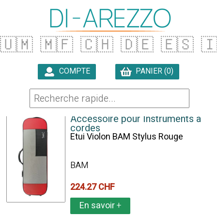
🇺🇲
🇲🇫
🇨🇭
🇩🇪
🇪🇸

COMPTE
PANIER (0)

19 ARTICLES TROUVÉS
Accessoire pour Instruments à
cordes
Etui Violon BAM Stylus Rouge
BAM
224.27 CHF
En savoir
+