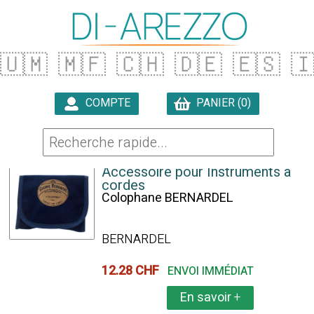
🇺🇲
🇲🇫
🇨🇭
🇩🇪
🇪🇸

COMPTE
PANIER (0)

132 ARTICLES TROUVÉS
Accessoire pour Instruments à
cordes
Colophane BERNARDEL
BERNARDEL
12.28 CHF
ENVOI IMMÉDIAT
En savoir
+